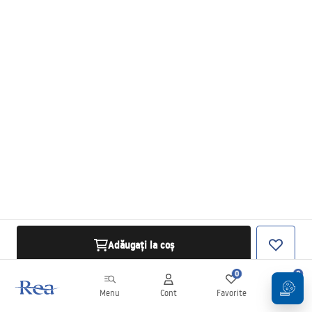
Adăugați la coș
0
0
Menu
Cont
Favorite
Coș