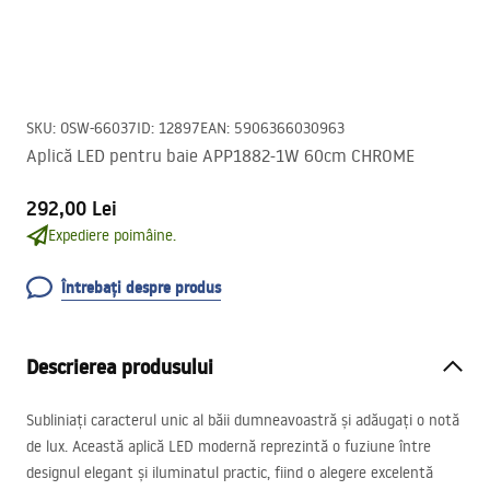
SKU
:
OSW-66037
ID
:
12897
EAN
:
5906366030963
Aplică LED pentru baie APP1882-1W 60cm CHROME
292,00 Lei
Expediere poimâine.
Întrebați despre produs
Descrierea produsului
Subliniați caracterul unic al băii dumneavoastră și adăugați o notă
de lux. Această aplică
LED
modernă reprezintă o fuziune între
designul elegant și iluminatul practic, fiind o alegere excelentă