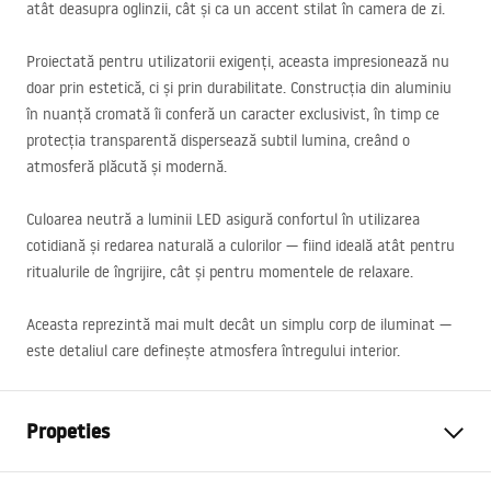
atât deasupra oglinzii, cât și ca un accent stilat în camera de zi.
Proiectată pentru utilizatorii exigenți, aceasta impresionează nu
doar prin estetică, ci și prin durabilitate. Construcția din aluminiu
în nuanță cromată îi conferă un caracter exclusivist, în timp ce
protecția transparentă dispersează subtil lumina, creând o
atmosferă plăcută și modernă.
Culoarea neutră a luminii
LED
asigură confortul în utilizarea
cotidiană și redarea naturală a culorilor — fiind ideală atât pentru
ritualurile de îngrijire, cât și pentru momentele de relaxare.
Aceasta reprezintă mai mult decât un simplu corp de iluminat —
este detaliul care definește atmosfera întregului interior.
Propeties
Model
APP1882-1W