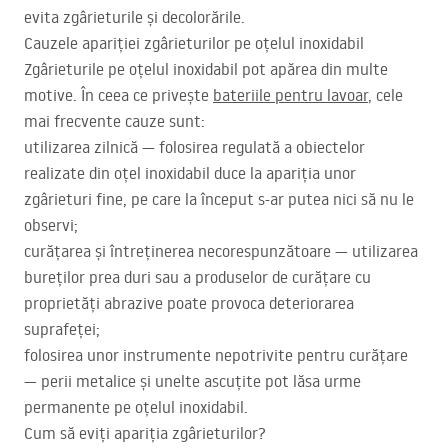
evita zgârieturile și decolorările.
Cauzele apariției zgârieturilor pe oțelul inoxidabil
Zgârieturile pe oțelul inoxidabil pot apărea din multe
motive. În ceea ce privește
bateriile pentru lavoar
, cele
mai frecvente cauze sunt:
utilizarea zilnică — folosirea regulată a obiectelor
realizate din oțel inoxidabil duce la apariția unor
zgârieturi fine, pe care la început s-ar putea nici să nu le
observi;
curățarea și întreținerea necorespunzătoare — utilizarea
bureților prea duri sau a produselor de curățare cu
proprietăți abrazive poate provoca deteriorarea
suprafeței;
folosirea unor instrumente nepotrivite pentru curățare
— perii metalice și unelte ascuțite pot lăsa urme
permanente pe oțelul inoxidabil.
Cum să eviți apariția zgârieturilor?