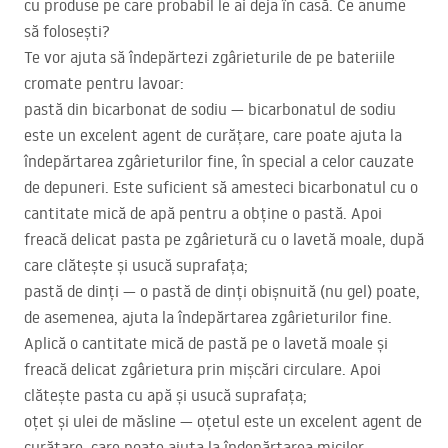
cu produse pe care probabil le ai deja în casă. Ce anume
să folosești?
Te vor ajuta să îndepărtezi zgârieturile de pe bateriile
cromate pentru lavoar:
pastă din bicarbonat de sodiu — bicarbonatul de sodiu
este un excelent agent de curățare, care poate ajuta la
îndepărtarea zgârieturilor fine, în special a celor cauzate
de depuneri. Este suficient să amesteci bicarbonatul cu o
cantitate mică de apă pentru a obține o pastă. Apoi
freacă delicat pasta pe zgârietură cu o lavetă moale, după
care clătește și usucă suprafața;
pastă de dinți — o pastă de dinți obișnuită (nu gel) poate,
de asemenea, ajuta la îndepărtarea zgârieturilor fine.
Aplică o cantitate mică de pastă pe o lavetă moale și
freacă delicat zgârietura prin mișcări circulare. Apoi
clătește pasta cu apă și usucă suprafața;
oțet și ulei de măsline — oțetul este un excelent agent de
curățare, care poate ajuta la îndepărtarea micilor