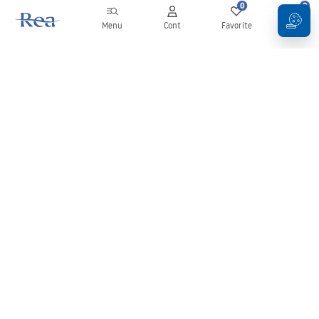
0
0
Menu
Cont
Favorite
Coș
Buletin informativ
Fii la curent cu noutățile și promoțiile!
Conectați-vă
Introducând și confirmând datele dvs., sunteți de acord să primiți
newsletterul în conformitate cu termenii stabiliți în
Regulament
.