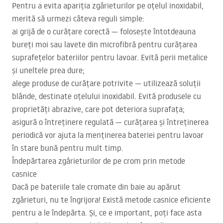
Pentru a evita apariția zgârieturilor pe oțelul inoxidabil,
merită să urmezi câteva reguli simple:
ai grijă de o curățare corectă — folosește întotdeauna
bureți moi sau lavete din microfibră pentru curățarea
suprafețelor bateriilor pentru lavoar. Evită perii metalice
și uneltele prea dure;
alege produse de curățare potrivite — utilizează soluții
blânde, destinate oțelului inoxidabil. Evită produsele cu
proprietăți abrazive, care pot deteriora suprafața;
asigură o întreținere regulată — curățarea și întreținerea
periodică vor ajuta la menținerea bateriei pentru lavoar
în stare bună pentru mult timp.
Îndepărtarea zgârieturilor de pe crom prin metode
casnice
Dacă pe bateriile tale cromate din baie au apărut
zgârieturi, nu te îngrijora! Există metode casnice eficiente
pentru a le îndepărta. Și, ce e important, poți face asta