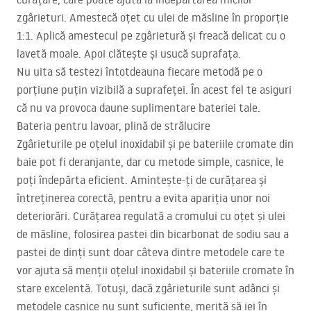
zgârieturi. Amestecă oțet cu ulei de măsline în proporție
1:1. Aplică amestecul pe zgârietură și freacă delicat cu o
lavetă moale. Apoi clătește și usucă suprafața.
Nu uita să testezi întotdeauna fiecare metodă pe o
porțiune puțin vizibilă a suprafeței. În acest fel te asiguri
că nu va provoca daune suplimentare bateriei tale.
Bateria pentru lavoar, plină de strălucire
Zgârieturile pe oțelul inoxidabil și pe bateriile cromate din
baie pot fi deranjante, dar cu metode simple, casnice, le
poți îndepărta eficient. Amintește-ți de curățarea și
întreținerea corectă, pentru a evita apariția unor noi
deteriorări. Curățarea regulată a cromului cu oțet și ulei
de măsline, folosirea pastei din bicarbonat de sodiu sau a
pastei de dinți sunt doar câteva dintre metodele care te
vor ajuta să menții oțelul inoxidabil și bateriile cromate în
stare excelentă. Totuși, dacă zgârieturile sunt adânci și
metodele casnice nu sunt suficiente, merită să iei în