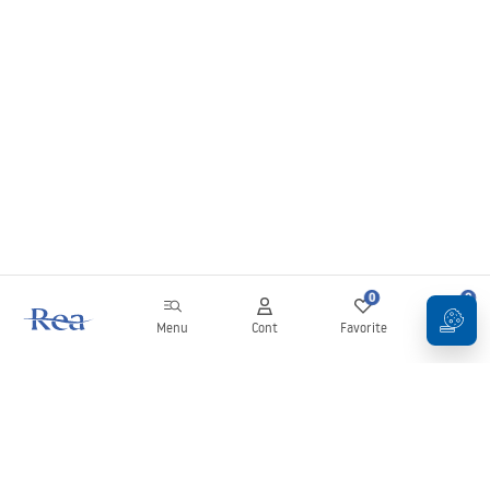
0
0
Menu
Cont
Favorite
Coș
Buletin informativ
Fii la curent cu noutățile și promoțiile!