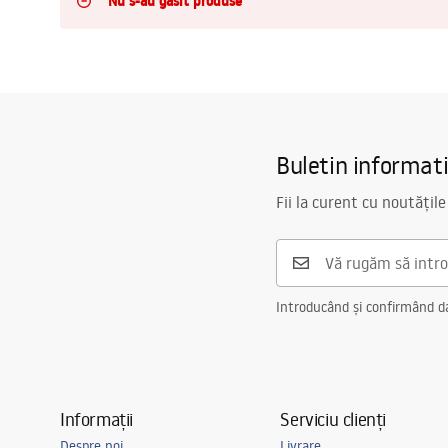
Nu s-au găsit produse
Vase WC si Bideuri
Lavoare
Cazi cu paravane
Buletin informat
Baterii sanitare
Fii la curent cu noutățile
Dusuri
Introducând și confirmând dat
Bucatarie
Accesorii și mobilier pentru baie
Informații
Serviciu clienți
Despre noi
Livrare