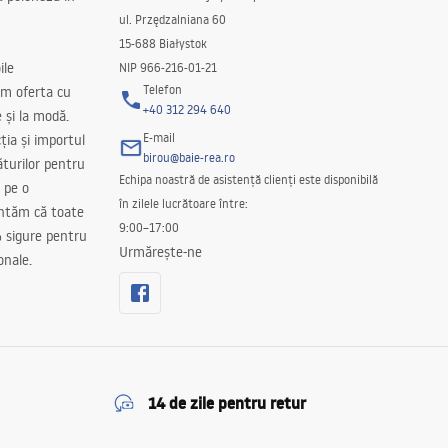
ul. Przędzalniana 60
15-688 Białystok
ile
NIP 966-216-01-21
Telefon
m oferta cu
+40 312 294 640
e și la modă.
E-mail
ția și importul
birou@baie-rea.ro
ăturilor pentru
Echipa noastră de asistență clienți este disponibilă
 pe o
în zilele lucrătoare între:
antăm că toate
9:00–17:00
 sigure pentru
Urmărește-ne
onale.
14 de zile pentru retur