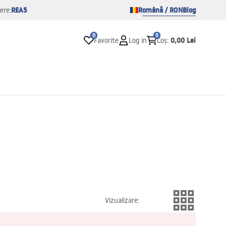
REA5
Română / RON
Blog
ere:
0
0
0,00 Lei
Favorite
Log in
Coș
:
Vizualizare
: