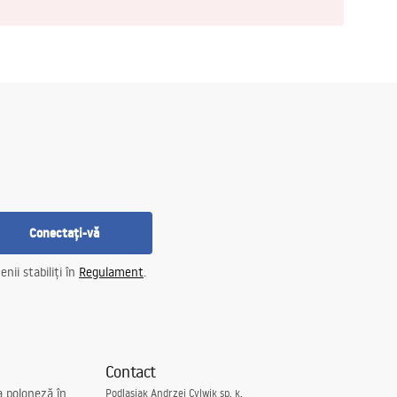
Conectați-vă
nii stabiliți în
Regulament
.
Contact
a poloneză în
Podlasiak Andrzej Cylwik sp. k.