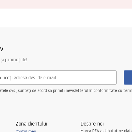
iv
 și promoțiile!
ele dvs., sunteți de acord să primiți newsletterul în conformitate cu terme
Zona clientului
Despre noi
Marca REA a debutat pe piaț
Contul meu