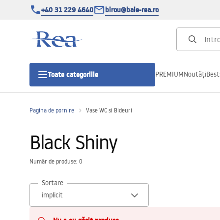
+40 31 229 4640
birou@baie-rea.ro
PREMIUM
Noutăți
Best
Toate categoriile
Pagina de pornire
Vase WC si Bideuri
Cabine de dus
Black Shiny
Usi pentru cabine de dus
Număr de produse: 0
Cadite de dus
Sortare
Rigole Liniare