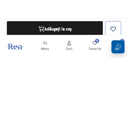
Adăugați la coș
0
0
Menu
Cont
Favorite
Coș
Buletin informativ
Fii la curent cu noutățile și promoțiile!
Conectați-vă