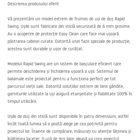
Descrierea produsului oferit
Vă prezentăm un model extrem de frumos de uși de duș Rapid
Swing. Ușile sunt fabricate din sticlă securizată de 6 mm grosime.
Au o acoperire de protecție Easy Clean care face mai ușoară
păstrarea cabinei curate. Datorită unei faze speciale de producție,
acestea sunt durabile și ușor de curățat.
Modelul Rapid Swing are un sistem de basculare eficient care
permite deschiderea și închiderea ușoară a ușii. Sistemul de
balamale este proiectat pentru a funcționa perfect pe tot
parcursul vieții sale. Datorită soluțiilor extrem de bine gândite,
garniturile utilizate la uși asigură etanșeitate și fiabilitate 100% în
timpul utilizării.
Ușile de duș din sticlă sunt disponibile în patru dimensiuni, astfel
încât toată lumea să o poată alege pe cea potrivită pentru
proiectul lor. Înainte de cumpărare, măsurați cu atenție lățimea și
înălțimea locatiei. O ușă de duș bine aleasă va crea aspectul