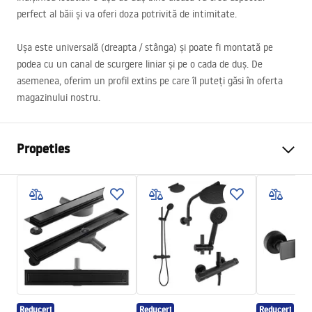
perfect al băii și va oferi doza potrivită de intimitate.
Ușa este universală (dreapta / stânga) și poate fi montată pe
podea cu un canal de scurgere liniar și pe o cada de duș. De
asemenea, oferim un profil extins pe care îl puteți găsi în oferta
magazinului nostru.
Propeties
Tip dechidere usi
Rabatabile
Dimensiuni usa
70
Directia usi
Universal
Grosime sticla
6 mm
Inaltime usa de cabina
195
cm
Material profile
Aluminiu
Reduceri
Reduceri
Reduceri