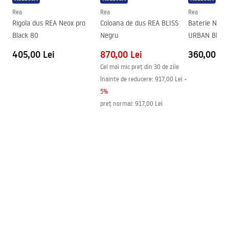
Material suporturi
Alama
Rea
Rea
Rea
Direcția deschiderii
spre exterior și spre interior
Rigola dus REA Neox pro
Coloana de dus REA BLISS
Baterie Negr
Black 80
Negru
URBAN Black
Acoperire Easy Clean
Da
405,00 Lei
870,00 Lei
360,00 Le
Finisarea profiilor
Negru
Cel mai mic preț din 30 de zile
Garnituri incluse in set
Da
înainte de reducere:
917,00 Lei
-
Se poate monta fara cadita
Da
5
%
Garantie
24 luni
preț normal
:
917,00 Lei