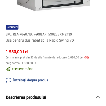
Reduceri
SKU
:
REA-K6407
ID
:
7408
EAN
:
5902557342419
Usa pentru dus rabatabila Rapid Swing 70
1.580,00 Lei
-
3
%
Cel mai mic preț din 30 de zile înainte de reducere:
1.626,00 Lei
preț normal
:
1.800,00 Lei
Expediere mâine.
Întrebați despre produs
Descrierea produsului