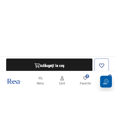
Adăugați la coș
0
0
Menu
Cont
Favorite
Coș
Buletin informativ
Fii la curent cu noutățile și promoțiile!