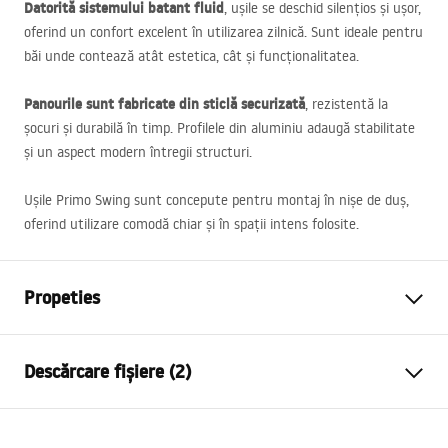
Datorită sistemului batant fluid
, ușile se deschid silențios și ușor,
oferind un confort excelent în utilizarea zilnică. Sunt ideale pentru
băi unde contează atât estetica, cât și funcționalitatea.
Panourile sunt fabricate din sticlă securizată
, rezistentă la
șocuri și durabilă în timp. Profilele din aluminiu adaugă stabilitate
și un aspect modern întregii structuri.
Ușile Primo Swing sunt concepute pentru montaj în nișe de duș,
oferind utilizare comodă chiar și în spații intens folosite.
Propeties
Tip dechidere usi
Rabatabile
Descărcare fișiere (2)
Dimensiuni usa
80
Directia usi
Universal
Instrucțiuni de montaj
Culoare sticla
Transparent 4mm