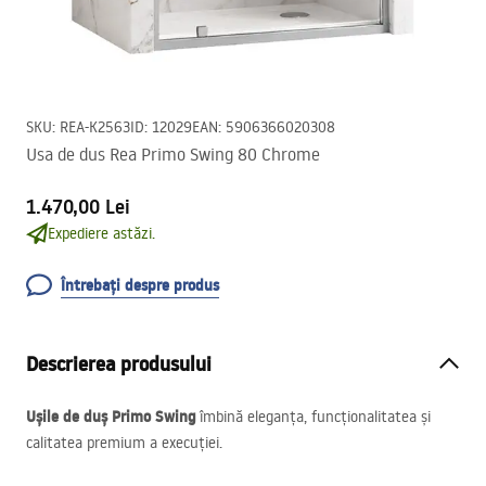
SKU
:
REA-K2563
ID
:
12029
EAN
:
5906366020308
Usa de dus Rea Primo Swing 80 Chrome
1.470,00 Lei
Expediere astăzi.
Întrebați despre produs
Descrierea produsului
Ușile de duș Primo Swing
îmbină eleganța, funcționalitatea și
calitatea premium a execuției.