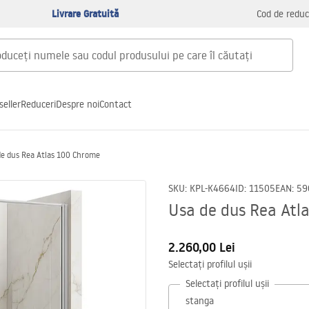
Livrare Gratuită
Cod de reduc
seller
Reduceri
Despre noi
Contact
de dus Rea Atlas 100 Chrome
SKU
:
KPL-K4664
ID
:
11505
EAN
:
59
Usa de dus Rea Atl
2.260,00 Lei
Selectați profilul ușii
Selectați profilul ușii