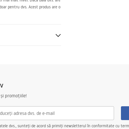
l mai înalt nivel. Dacă baia dvs. are
 doar pentru dvs. Acest produs are o
iv
 și promoțiile!
r
arte a geamului
ele dvs., sunteți de acord să primiți newsletterul în conformitate cu terme