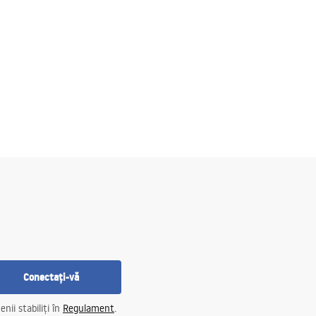
Conectați-vă
nii stabiliți în
Regulament
.