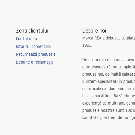
Zona clientului
Despre noi
Marca REA a debutat pe piaț
Contul meu
1993.
Istoricul comenzilor
Returnează produsele
De atunci, ca răspuns la nevo
Depune o reclamație
dumneavoastră, ne completă
produse noi, de înaltă calitat
Suntem specializați în produc
de articole din domeniul arm
baie și bucătărie. Bazându-ne
experiență de mulți ani, gar
produsele noastre sunt 100%
sănătate și extrem de funcți