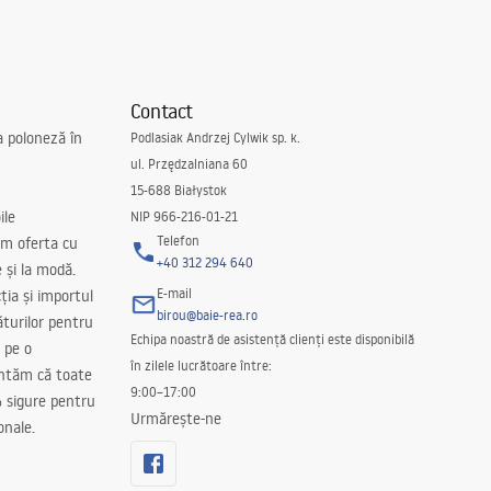
Contact
a poloneză în
Podlasiak Andrzej Cylwik sp. k.
ul. Przędzalniana 60
15-688 Białystok
ile
NIP 966-216-01-21
Telefon
m oferta cu
+40 312 294 640
e și la modă.
E-mail
ția și importul
birou@baie-rea.ro
ăturilor pentru
Echipa noastră de asistență clienți este disponibilă
 pe o
în zilele lucrătoare între:
antăm că toate
9:00–17:00
 sigure pentru
Urmărește-ne
onale.