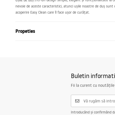
Ușile de duș într-un design simplu, elegant și funcționalitate la ce
nevoie de aceste caracteristici, atunci ușile noastre de duș sunt
acoperire Easy Clean care îl face ușor de curățat.
Propeties
Tip dechidere usi
Rabatabile
Dimensiuni usa
100
Grosime sticla
6 mm
Inaltime usa de cabina
200
cm
Buletin informat
Material profile
Aluminiu
Fii la curent cu noutățile
Material suporturi
Alama
Direcția deschiderii
spre exterio
Acoperire Easy Clean
Da , pe o p
Finisarea profiilor
Crom
Introducând și confirmând dat