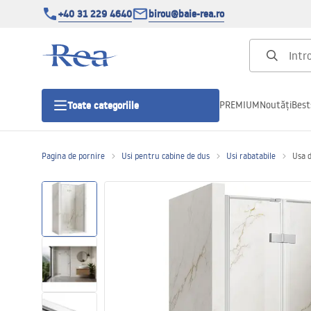
+40 31 229 4640
birou@baie-rea.ro
PREMIUM
Noutăți
Best
Toate categoriile
Pagina de pornire
Usi pentru cabine de dus
Usi rabatabile
Usa 
Cabine de dus
Usi pentru cabine de dus
Cadite de dus
Rigole Liniare