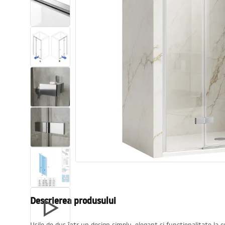
Vase WC si Bideuri
Lavoare
Cazi cu paravane
Baterii sanitare
Dusuri
Bucatarie
Accesorii și mobilier pentru baie
Descrierea produsului