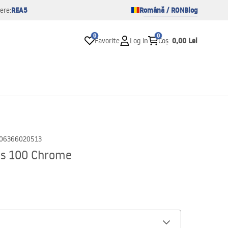
REA5
Română / RON
Blog
ere:
0
0
0,00 Lei
Favorite
Log in
Coș
:
06366020513
as 100 Chrome