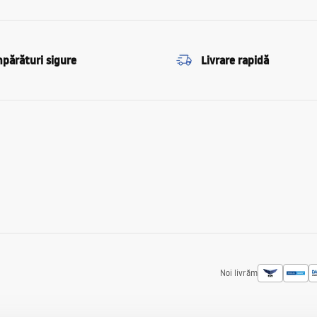
părături sigure
Livrare rapidă
Noi livrăm