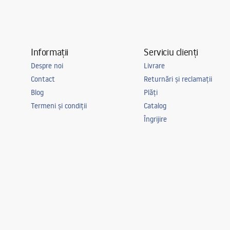
Garnituri incluse in set
Da
Se poate monta fara cadita
Da
Garantie
24 luni
Informații
Serviciu clienți
Despre noi
Livrare
Contact
Returnări și reclamații
Blog
Plăți
Termeni și condiții
Catalog
Îngrijire