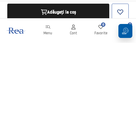
Adăugați la coș
0
0
Menu
Cont
Favorite
Coș
Buletin informativ
Fii la curent cu noutățile și promoțiile!
Conectați-vă
Introducând și confirmând datele dvs., sunteți de acord să primiți
newsletterul în conformitate cu termenii stabiliți în
Regulament
.