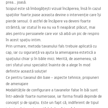
prea… joasă.
Scopul este să îmbogățești vizual încăperea, însă în cazul
spațiilor foarte joase aceasta devine o intervenție care își
pierde sensul. O astfel de încăpere va deveni foarte
strâmtă, iar statul în ea nu va fi neapărat plăcut, mai
ales pentru persoanele care vor să aibă un pic de respiro
în acest spațiu intim.
Prin urmare, metoda tavanului fals trebuie aplicată cu
cap, iar cu siguranță va ajuta la amenajarea estetică a
spațiului chiar și în băile mici. Merită, de asemenea, să
ceri sfatul unui specialist înainte de a alege în mod
definitiv această soluție!
Ce pentru tavanul din baie – aspecte tehnice, propuneri
de amenajare
Modalitățile de configurare a tavanelor false în băi sunt
într-adevăr foarte numeroase, iar forma finală depinde de
concept și de spațiu. Este un fapt că, indiferent de tipul