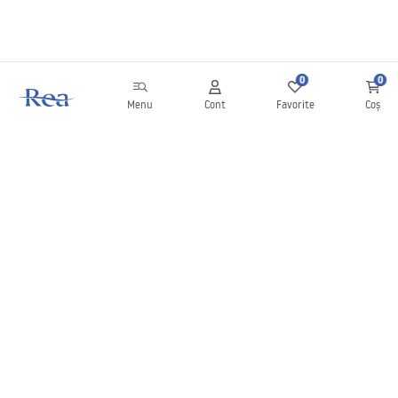
0
0
Menu
Cont
Favorite
Coș
Buletin informativ
Fii la curent cu noutățile și promoțiile!
Conectați-vă
Introducând și confirmând datele dvs., sunteți de acord să primiți
newsletterul în conformitate cu termenii stabiliți în
Regulament
.