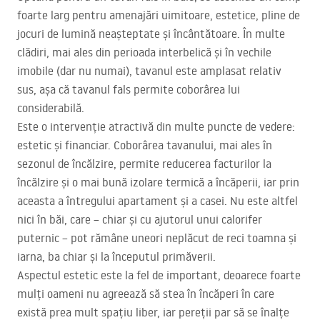
foarte larg pentru amenajări uimitoare, estetice, pline de
jocuri de lumină neașteptate și încântătoare. În multe
clădiri, mai ales din perioada interbelică și în vechile
imobile (dar nu numai), tavanul este amplasat relativ
sus, așa că tavanul fals permite coborârea lui
considerabilă.
Este o intervenție atractivă din multe puncte de vedere:
estetic și financiar. Coborârea tavanului, mai ales în
sezonul de încălzire, permite reducerea facturilor la
încălzire și o mai bună izolare termică a încăperii, iar prin
aceasta a întregului apartament și a casei. Nu este altfel
nici în băi, care – chiar și cu ajutorul unui calorifer
puternic – pot rămâne uneori neplăcut de reci toamna și
iarna, ba chiar și la începutul primăverii.
Aspectul estetic este la fel de important, deoarece foarte
mulți oameni nu agreează să stea în încăperi în care
există prea mult spațiu liber, iar pereții par să se înalțe