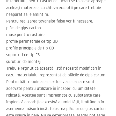
interiorului, pentru astfel de lucrări se folosesc aproape
aceleași materiale, cu câteva excepții pe care trebuie
neapărat să le amintim.
Pentru realizarea tavanelor false vor fi necesare:
plăci de gips-carton
mase pentru rostuire
profile perimetrale de tip UD
profile principale de tip CD
suporturi de tip ES
șuruburi de montaj
Trebuie reținut că această listă necesită modificări în
cazul materialului reprezentat de plăcile de gips-carton.
Pentru băi trebuie alese exclusiv acelea care sunt
adecvate pentru utilizare în încăperi cu umiditate
ridicată. Acestea sunt impregnate cu substanțe care
împiedică absorbția excesivă a umidității, limitând-o în
asemenea măsură încât folosirea plăcilor de gips-carton
este sigură în baie. Nu se deteriorează, așadar pot servi