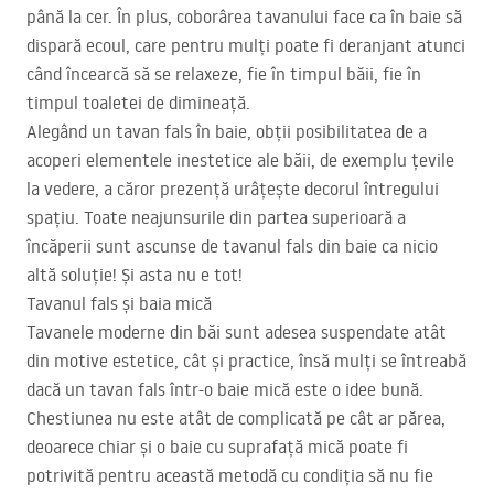
până la cer. În plus, coborârea tavanului face ca în baie să
dispară ecoul, care pentru mulți poate fi deranjant atunci
când încearcă să se relaxeze, fie în timpul băii, fie în
timpul toaletei de dimineață.
Alegând un tavan fals în baie, obții posibilitatea de a
acoperi elementele inestetice ale băii, de exemplu țevile
la vedere, a căror prezență urâțește decorul întregului
spațiu. Toate neajunsurile din partea superioară a
încăperii sunt ascunse de tavanul fals din baie ca nicio
altă soluție! Și asta nu e tot!
Tavanul fals și baia mică
Tavanele moderne din băi sunt adesea suspendate atât
din motive estetice, cât și practice, însă mulți se întreabă
dacă un tavan fals într-o baie mică este o idee bună.
Chestiunea nu este atât de complicată pe cât ar părea,
deoarece chiar și o baie cu suprafață mică poate fi
potrivită pentru această metodă cu condiția să nu fie