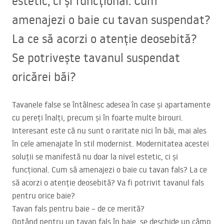
estetic, ci și funcțional. Cum
amenajezi o baie cu tavan suspendat?
La ce să acorzi o atenție deosebită?
Se potrivește tavanul suspendat
oricărei băi?
Tavanele false se întâlnesc adesea în case și apartamente
cu pereți înalți, precum și în foarte multe birouri.
Interesant este că nu sunt o raritate nici în băi, mai ales
în cele amenajate în stil modernist. Modernitatea acestei
soluții se manifestă nu doar la nivel estetic, ci și
funcțional. Cum să amenajezi o baie cu tavan fals? La ce
să acorzi o atenție deosebită? Va fi potrivit tavanul fals
pentru orice baie?
Tavan fals pentru baie – de ce merită?
Optând pentru un tavan fals în baie, se deschide un câmp