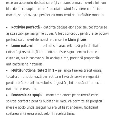
este un accesoriu dedicat care îți va transforma chiuveta într-un
blat de lucru suplimentar. Proiectat având în vedere confortul
maxim, se potrivește perfect cu mobilierul de bucătărie modern.
Potrivire perfectă
– datorită decupajelor speciale, tocătorul se
așază stabil pe marginile cuvei. A fost conceput pentru a se potrivi
Liam și Leo
perfect cu chiuvetele noastre din seriile
.
Lemn natural
– materialul se caracterizează prin duritate
ridicată și rezistență la umiditate. Este sigur pentru lamele
cuțitelor, nu le tocește și, în același timp, prezintă proprietăți
antibacteriene naturale.
Multifuncționalitate 2 în 1
– pe lângă tăierea tradițională,
tocătorul funcționează perfect ca o tavă de servire elegantă
pentru brânzeturi, mezeluri sau gustări, introducând un accent
natural pe masa ta.
Economie de spațiu
– montarea direct pe chiuvetă este
soluția perfectă pentru bucătăriile mici. Vă permite să pregătiți
mesele acolo unde spațiul nu era utilizat anterior, facilitând
spălarea și tăierea produselor în același timp.