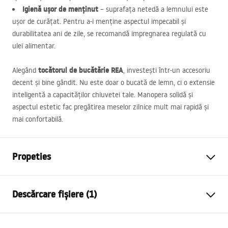
Igienă ușor de menținut
– suprafața netedă a lemnului este
ușor de curățat. Pentru a-i menține aspectul impecabil și
durabilitatea ani de zile, se recomandă impregnarea regulată cu
ulei alimentar.
tocătorul de bucătărie
REA
Alegând
, investești într-un accesoriu
decent și bine gândit. Nu este doar o bucată de lemn, ci o extensie
inteligentă a capacităților chiuvetei tale. Manopera solidă și
aspectul estetic fac pregătirea meselor zilnice mult mai rapidă și
mai confortabilă.
Propeties
Culoare
Bej
Descărcare fișiere (1)
Material
Otel, Plastic
Lungime (mm)
380
mm
Condiții de garanție