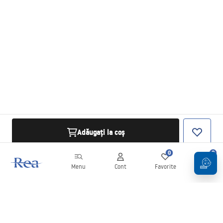
Adăugați la coș
0
0
Menu
Cont
Favorite
Coș
Buletin informativ