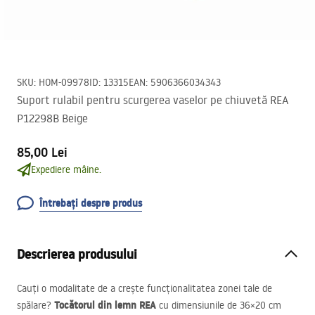
SKU
:
HOM-09978
ID
:
13315
EAN
:
5906366034343
Suport rulabil pentru scurgerea vaselor pe chiuvetă REA
P12298B Beige
85,00 Lei
Expediere mâine.
Întrebați despre produs
Descrierea produsului
Cauți o modalitate de a crește funcționalitatea zonei tale de
Tocătorul din lemn
REA
spălare?
cu dimensiunile de 36×20 cm