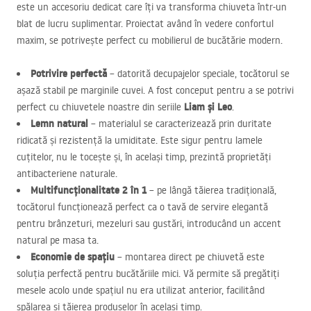
este un accesoriu dedicat care îți va transforma chiuveta într-un
blat de lucru suplimentar. Proiectat având în vedere confortul
maxim, se potrivește perfect cu mobilierul de bucătărie modern.
Potrivire perfectă
– datorită decupajelor speciale, tocătorul se
așază stabil pe marginile cuvei. A fost conceput pentru a se potrivi
Liam și Leo
perfect cu chiuvetele noastre din seriile
.
Lemn natural
– materialul se caracterizează prin duritate
ridicată și rezistență la umiditate. Este sigur pentru lamele
cuțitelor, nu le tocește și, în același timp, prezintă proprietăți
antibacteriene naturale.
Multifuncționalitate 2 în 1
– pe lângă tăierea tradițională,
tocătorul funcționează perfect ca o tavă de servire elegantă
pentru brânzeturi, mezeluri sau gustări, introducând un accent
natural pe masa ta.
Economie de spațiu
– montarea direct pe chiuvetă este
soluția perfectă pentru bucătăriile mici. Vă permite să pregătiți
mesele acolo unde spațiul nu era utilizat anterior, facilitând
spălarea și tăierea produselor în același timp.