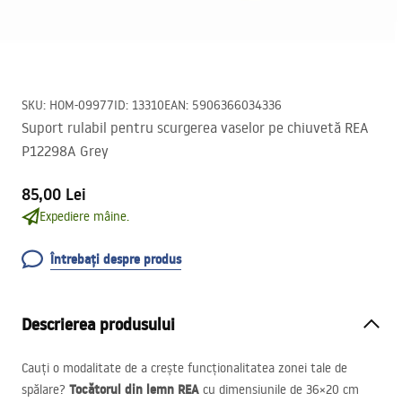
SKU
:
HOM-09977
ID
:
13310
EAN
:
5906366034336
Suport rulabil pentru scurgerea vaselor pe chiuvetă REA
P12298A Grey
85,00 Lei
Expediere mâine.
Întrebați despre produs
Descrierea produsului
Cauți o modalitate de a crește funcționalitatea zonei tale de
Tocătorul din lemn
REA
spălare?
cu dimensiunile de 36×20 cm