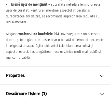
Igienă ușor de menținut
– suprafața netedă a lemnului este
ușor de curățat. Pentru a-i menține aspectul impecabil și
durabilitatea ani de zile, se recomandă impregnarea regulată cu
ulei alimentar.
tocătorul de bucătărie
REA
Alegând
, investești într-un accesoriu
decent și bine gândit. Nu este doar o bucată de lemn, ci o extensie
inteligentă a capacităților chiuvetei tale. Manopera solidă și
aspectul estetic fac pregătirea meselor zilnice mult mai rapidă și
mai confortabilă.
Propeties
Culoare
Gri
Descărcare fișiere (1)
Material
Otel, Plastic
Lungime (mm)
380
mm
Condiții de garanție