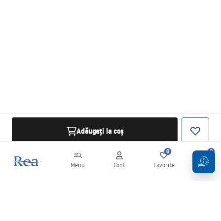
Adăugați la coș
0
0
Menu
Cont
Favorite
Coș
Buletin informativ