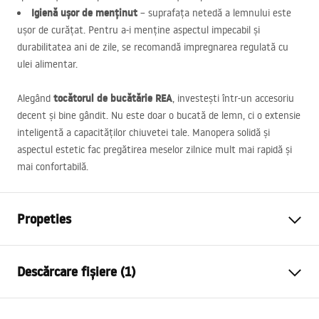
Igienă ușor de menținut
– suprafața netedă a lemnului este
ușor de curățat. Pentru a-i menține aspectul impecabil și
durabilitatea ani de zile, se recomandă impregnarea regulată cu
ulei alimentar.
tocătorul de bucătărie
REA
Alegând
, investești într-un accesoriu
decent și bine gândit. Nu este doar o bucată de lemn, ci o extensie
inteligentă a capacităților chiuvetei tale. Manopera solidă și
aspectul estetic fac pregătirea meselor zilnice mult mai rapidă și
mai confortabilă.
Propeties
Culoare
Negru
Descărcare fișiere (1)
Material
Otel, Plastic
Lungime (mm)
380
mm
Condiții de garanție