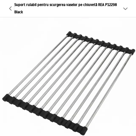
Suport rulabil pentru scurgerea vaselor pe chiuvetă REA P12298
Black