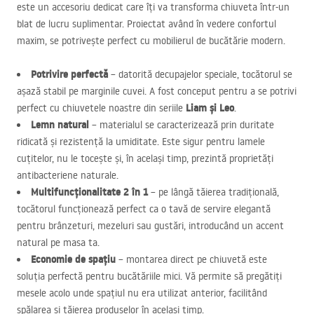
este un accesoriu dedicat care îți va transforma chiuveta într-un
blat de lucru suplimentar. Proiectat având în vedere confortul
maxim, se potrivește perfect cu mobilierul de bucătărie modern.
Potrivire perfectă
– datorită decupajelor speciale, tocătorul se
așază stabil pe marginile cuvei. A fost conceput pentru a se potrivi
Liam și Leo
perfect cu chiuvetele noastre din seriile
.
Lemn natural
– materialul se caracterizează prin duritate
ridicată și rezistență la umiditate. Este sigur pentru lamele
cuțitelor, nu le tocește și, în același timp, prezintă proprietăți
antibacteriene naturale.
Multifuncționalitate 2 în 1
– pe lângă tăierea tradițională,
tocătorul funcționează perfect ca o tavă de servire elegantă
pentru brânzeturi, mezeluri sau gustări, introducând un accent
natural pe masa ta.
Economie de spațiu
– montarea direct pe chiuvetă este
soluția perfectă pentru bucătăriile mici. Vă permite să pregătiți
mesele acolo unde spațiul nu era utilizat anterior, facilitând
spălarea și tăierea produselor în același timp.