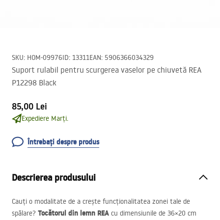
SKU
:
HOM-09976
ID
:
13311
EAN
:
5906366034329
Suport rulabil pentru scurgerea vaselor pe chiuvetă REA
P12298 Black
85,00 Lei
Expediere Marți.
Întrebați despre produs
Descrierea produsului
Cauți o modalitate de a crește funcționalitatea zonei tale de
Tocătorul din lemn
REA
spălare?
cu dimensiunile de 36×20 cm