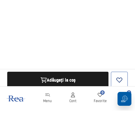
Adăugați la coș
0
0
Menu
Cont
Favorite
Coș
Buletin informativ