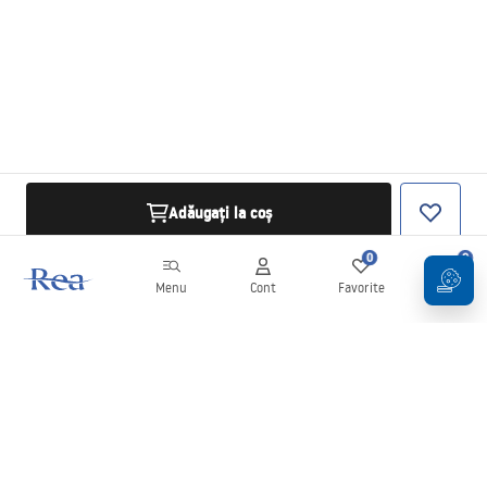
Adăugați la coș
0
0
Menu
Cont
Favorite
Coș
Buletin informativ
Fii la curent cu noutățile și promoțiile!