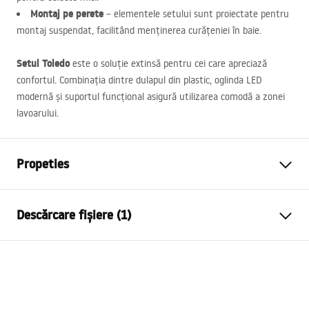
Montaj pe perete
– elementele setului sunt proiectate pentru
montaj suspendat, facilitând menținerea curățeniei în baie.
Setul Toledo
este o soluție extinsă pentru cei care apreciază
confortul. Combinația dintre dulapul din plastic, oglinda
LED
modernă și suportul funcțional asigură utilizarea comodă a zonei
lavoarului.
Propeties
Culoare
Gri
Descărcare fișiere (1)
Metodă de montaj
Suspendată
Material
Ceramică sanitară, Plastic,
Condiții de garanție
Metal
Warranty_Terms_and_Conditions_Basins_-_5.pdf
Latime
600
mm
Adâncime
480
mm