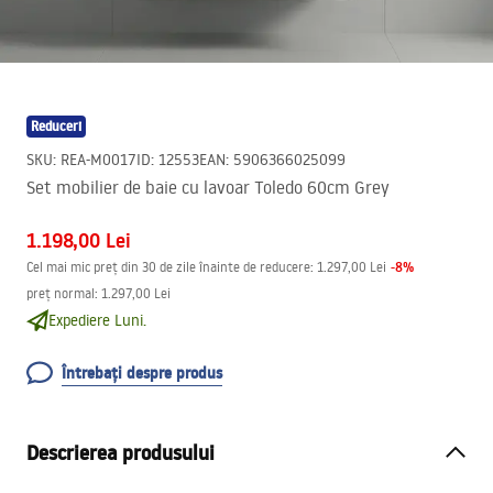
Reduceri
SKU
:
REA-M0017
ID
:
12553
EAN
:
5906366025099
Set mobilier de baie cu lavoar Toledo 60cm Grey
1.198,00 Lei
-
8
%
Cel mai mic preț din 30 de zile înainte de reducere:
1.297,00 Lei
preț normal
:
1.297,00 Lei
Expediere Luni.
Întrebați despre produs
Descrierea produsului