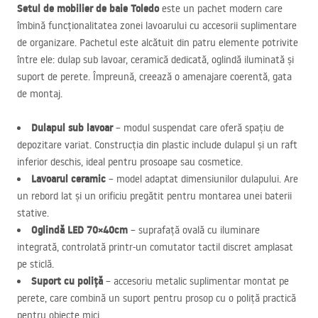
Setul de mobilier de baie Toledo
este un pachet modern care
îmbină funcționalitatea zonei lavoarului cu accesorii suplimentare
de organizare. Pachetul este alcătuit din patru elemente potrivite
între ele: dulap sub lavoar, ceramică dedicată, oglindă iluminată și
suport de perete. Împreună, creează o amenajare coerentă, gata
de montaj.
Dulapul sub lavoar
– modul suspendat care oferă spațiu de
depozitare variat. Construcția din plastic include dulapul și un raft
inferior deschis, ideal pentru prosoape sau cosmetice.
Lavoarul ceramic
– model adaptat dimensiunilor dulapului. Are
un rebord lat și un orificiu pregătit pentru montarea unei baterii
stative.
Oglindă
LED
70×40cm
– suprafață ovală cu iluminare
integrată, controlată printr-un comutator tactil discret amplasat
pe sticlă.
Suport cu poliță
– accesoriu metalic suplimentar montat pe
perete, care combină un suport pentru prosop cu o poliță practică
pentru obiecte mici.