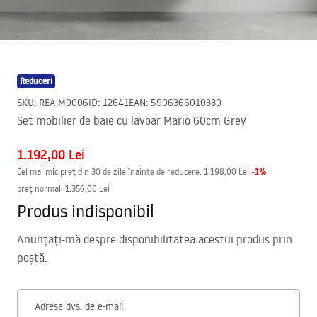
Reduceri
SKU
:
REA-M0006
ID
:
12641
EAN
:
5906366010330
Set mobilier de baie cu lavoar Mario 60cm Grey
1.192,00 Lei
-
1
%
Cel mai mic preț din 30 de zile înainte de reducere:
1.198,00 Lei
preț normal
:
1.356,00 Lei
Produs indisponibil
Anunțați-mă despre disponibilitatea acestui produs prin
poștă.
Adresa dvs. de e-mail