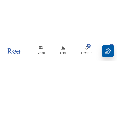
0
0
Menu
Cont
Favorite
Coș
Buletin informativ
Fii la curent cu noutățile și promoțiile!
Conectați-vă