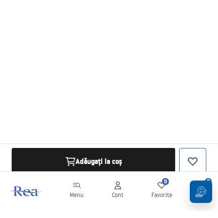
Adăugați la coș
0
0
Menu
Cont
Favorite
Coș