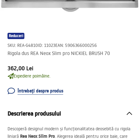
Reduceri
SKU
:
REA-G4810
ID
:
11023
EAN
:
5906366000256
Rigola dus REA Neox Slim pro NICKIEL BRUSH 70
362,00 Lei
Expediere poimâine.
Întrebați despre produs
Descrierea produsului
Descoperă designul modern și funcționalitatea deosebită cu rigola
Rea Neox Slim Pro
liniară
. Alegerea ideală pentru orice baie, care