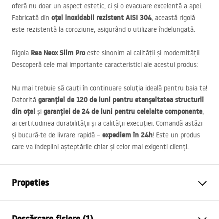
oferă nu doar un aspect estetic, ci și o evacuare excelentă a apei.
oțel inoxidabil rezistent
AISI
304
Fabricată din
, această rigolă
este rezistentă la coroziune, asigurând o utilizare îndelungată.
Rea Neox Slim Pro
Rigola
este sinonim al calității și modernității.
Descoperă cele mai importante caracteristici ale acestui produs:
Nu mai trebuie să cauți în continuare soluția ideală pentru baia ta!
garanției de 120 de luni pentru etanșeitatea structurii
Datorită
din oțel
garanției de 24 de luni pentru celelalte componente
și
,
ai certitudinea durabilității și a calității execuției. Comandă astăzi
expediem în 24h
și bucură-te de livrare rapidă –
! Este un produs
care va îndeplini așteptările chiar și celor mai exigenți clienți.
Propeties
Tip de scurgere
Slim
Descărcare fișiere (1)