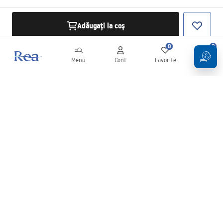
Adăugați la coș
0
0
Menu
Cont
Favorite
Coș
Buletin informativ
Fii la curent cu noutățile și promoțiile!
Conectați-vă
Introducând și confirmând datele dvs., sunteți de acord să primiți
newsletterul în conformitate cu termenii stabiliți în
Regulament
.