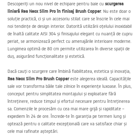
scurgerea
Descoperiți un nou nivel de echipare pentru baie cu
liniară Rea Neox Slim Pro în finisaj Brush Copper
. Nu este doar o
soluție practică, ci și un accesoriu stilat care se înscrie în cele mai
noi tendințe de design interior. Datorită utilizării oțelului inoxidabil
de înaltă calitate
AISI
304 și finisajului elegant cu nuanță de cupru
periat, se armonizează perfect cu amenajările interioare moderne.
Lungimea optimă de 80 cm permite utilizarea în diverse spații de
duș, asigurând funcționalitate și estetică.
Dacă cauți o scurgere care îmbină fiabilitatea, estetica și inovația,
Rea Neox Slim Pro Brush Copper
este alegerea ideală. Capacitățile
sale vor transforma băile tale zilnice în experiențe luxoase. În plus,
conceput pentru simplitatea montajului și exploatare fără
întreținere, reduce timpul și efortul necesare pentru întreținerea
sa. Comenzile le procesăm cu cea mai mare grijă și rapiditate –
expediem în 24 de ore
. Încrede-te în garanția pe termen lung și
optează pentru o calitate excepțională care va satisface chiar și
cele mai rafinate așteptări.