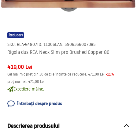
Reduceri
SKU
:
REA-G4807
ID
:
11006
EAN
:
5906366007385
Rigola dus REA Neox Slim pro Brushed Copper 80
419,00 Lei
-
11
%
Cel mai mic preț din 30 de zile înainte de reducere:
471,00 Lei
preț normal
:
471,00 Lei
Expediere mâine.
Întrebați despre produs
Descrierea produsului