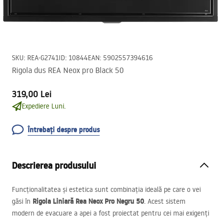
SKU
:
REA-G2741
ID
:
10844
EAN
:
5902557394616
Rigola dus REA Neox pro Black 50
319,00 Lei
Expediere Luni.
Întrebați despre produs
Descrierea produsului
Funcționalitatea și estetica sunt combinația ideală pe care o vei
Rigola Liniară Rea Neox Pro Negru 50
găsi în
. Acest sistem
modern de evacuare a apei a fost proiectat pentru cei mai exigenți