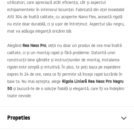
utilizatori, care apreciază atât eficiența, cât și aspectul
echipamentelor în interiorul locuinței. Fabricată din oțel inoxidabil
AISI
304 de înaltă calitate, cu acoperire Nano Flex, această rigolă
nu este doar durabilă, ci și ușor de întreținut. Aspectul său negru,
mat va adăuga eleganță oricărei băi.
Rea Neox Pro
Alegând
, obții nu doar un produs de cea mai înaltă
calitate, ci și un montaj rapid și fără probleme. Datorită unei
construcții bine gândite și instrucțiunilor de montaj, instalarea
rigolei este simplă și intuitivă. În plus, te poți baza pe expediere
expres în 24 de ore, ceea ce îți permite să începi rapid lucrările în
Rigola Liniară Rea Neox Pro Negru
baia ta. Nu mai aștepta, alege
50
și bucură-te de o soluție fiabilă și elegantă, care îți va îndeplini
toate nevoile.
Propeties
Tip de scurgere
Regulat