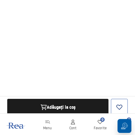
Adăugați la coș
0
0
Menu
Cont
Favorite
Coș