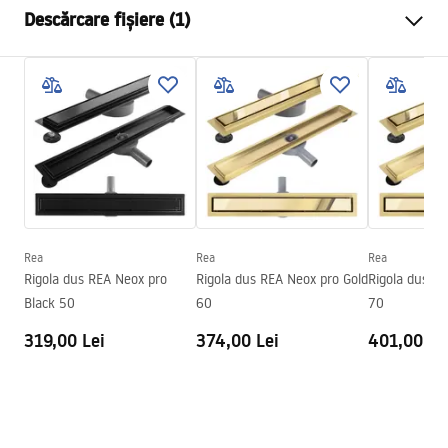
Descărcare fișiere (1)
Tip sifon
Rotativ 360°
Lungimea scurgerii (cm)
50
Instrucțiuni de asamblare
Material de scurgere
Oțel inoxidabil AISI 304
LINEAR-3.pdf
Culoare
Negru
Tip acoperire
Unilateral pentru lipirea placii
Capacitate
0,45 l/s
Acoperire
Nano Flex
Garantie
120 de luni pentru structura
Rea
Rea
Rea
de oțel, 24 de luni pentru alte
Rigola dus REA Neox pro
Rigola dus REA Neox pro Gold
Rigola dus RE
elemente
Black 50
60
70
319,00 Lei
374,00 Lei
401,00 Le