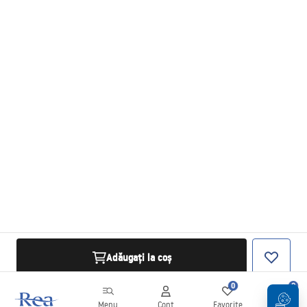
Adăugați la coș
0
0
Menu
Cont
Favorite
Coș