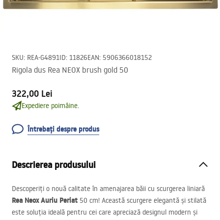
SKU
:
REA-G4891
ID
:
11826
EAN
:
5906366018152
Rigola dus Rea NEOX brush gold 50
322,00 Lei
Expediere poimâine.
Întrebați despre produs
Descrierea produsului
Descoperiți o nouă calitate în amenajarea băii cu scurgerea liniară
Rea Neox Auriu Periat
50 cm! Această scurgere elegantă și stilată
este soluția ideală pentru cei care apreciază designul modern și