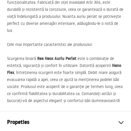
funcționalitatea. Fabricată din oțel inoxidabil
AISI
304, este
durabilă și rezistentă la coroziune, ceea ce garantează o durată de
viață îndelungată a produsului. Nuanta auriu periat se potrivește
perfect cu diverse amenajări interioare, adăugându-le o notă de
lux.
Cele mai importante caracteristici ale produsului:
Rea Neox Auriu Periat
Scurgerea liniară
este o combinație de
Nano
estetică, siguranță și confort în utilizare. Datorită acoperirii
Flex
, întreținerea scurgerii este foarte simplă. Debit mare asigură
evacuarea rapidă a apei, ceea ce ajută la menținerea podelei băii
uscate. Produsul este acoperit de o garanție pe termen lung, ceea
ce confirmă fiabilitatea și durabilitatea sa. Comandați astăzi și
bucurați-vă de aspectul elegant și confortul băii dumneavoastră!
Propeties