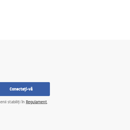
Conectați-vă
nii stabiliți în
Regulament
.