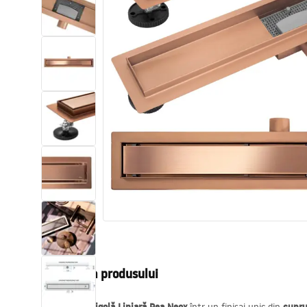
Vase WC si Bideuri
Lavoare
Cazi cu paravane
Baterii sanitare
Dusuri
Bucatarie
Accesorii și mobilier pentru baie
Descrierea produsului