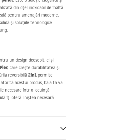
 periat
. Este o soluție elegantă și
izată din oțel inoxidabil de înaltă
 Ideală pentru amenajări moderne,
olidă și soluțiile tehnologice
lung.
ntru un design deosebit, ci și
Flex
, care crește durabilitatea și
2în1
rila reversibilă
permite
Datorită acestui produs, baia ta va
ile necesare într-o locuință
dă îți oferă liniștea necesară