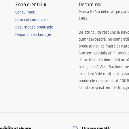
Zona clientului
Despre noi
Marca REA a debutat pe piaț
Contul meu
1993.
Istoricul comenzilor
Returnează produsele
De atunci, ca răspuns la nevo
Depune o reclamație
dumneavoastră, ne completă
produse noi, de înaltă calitat
Suntem specializați în produc
de articole din domeniul arm
baie și bucătărie. Bazându-ne
experiență de mulți ani, gar
produsele noastre sunt 100%
sănătate și extrem de funcți
părături sigure
Livrare rapidă