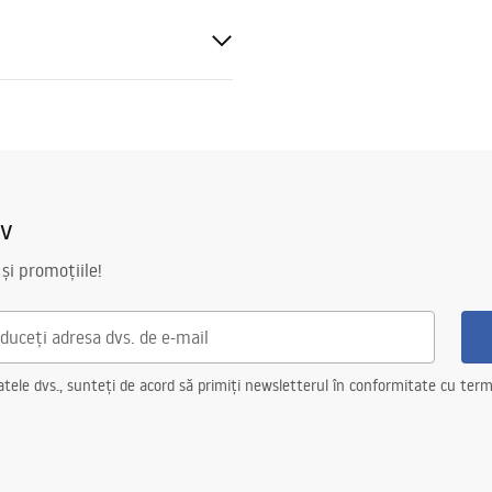
bil AISI 304
t
ntru lipirea placii
iv
 și promoțiile!
pentru structura de oțel, 24 de
 alte elemente
ele dvs., sunteți de acord să primiți newsletterul în conformitate cu terme