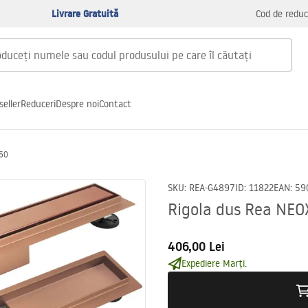
Livrare Gratuită
Cod de reduc
seller
Reduceri
Despre noi
Contact
 60
SKU
:
REA-G4897
ID
:
11822
EAN
:
59
Rigola dus Rea NEO
406,00 Lei
Expediere Marți.