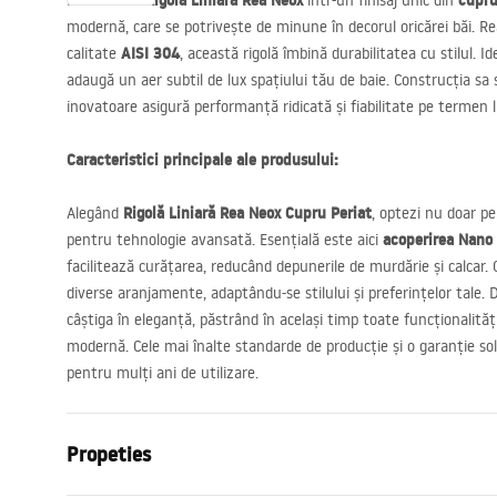
Rigolă Liniară Rea Neox
cupru
Prezentăm
într-un finisaj unic din
modernă, care se potrivește de minune în decorul oricărei băi. Real
AISI
304
calitate
, această rigolă îmbină durabilitatea cu stilul.
adaugă un aer subtil de lux spațiului tău de baie. Construcția sa s
inovatoare asigură performanță ridicată și fiabilitate pe termen 
Caracteristici principale ale produsului:
Rigolă Liniară Rea Neox Cupru Periat
Alegând
, optezi nu doar pe
acoperirea Nano 
pentru tehnologie avansată. Esențială este aici
facilitează curățarea, reducând depunerile de murdărie și calcar. G
diverse aranjamente, adaptându-se stilului și preferințelor tale. 
câștiga în eleganță, păstrând în același timp toate funcționalităț
modernă. Cele mai înalte standarde de producție și o garanție soli
pentru mulți ani de utilizare.
Propeties