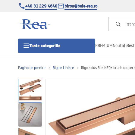
+40 31 229 4640
birou@baie-rea.ro
PREMIUM
Noutăți
Best
Toate categoriile
Pagina de pornire
Rigole Liniare
Rigola dus Rea NEOX brush copper
Cabine de dus
Usi pentru cabine de dus
Cadite de dus
Rigole Liniare