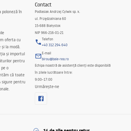
Contact
a poloneză în
Podlasiak Andrzej Cylwik sp. k.
ul. Przędzalniana 60
15-688 Białystok
ile
NIP 966-216-01-21
Telefon
m oferta cu
+40 312 294 640
e și la modă.
E-mail
ția și importul
birou@baie-rea.ro
ăturilor pentru
Echipa noastră de asistență clienți este disponibilă
 pe o
în zilele lucrătoare între:
antăm că toate
9:00–17:00
 sigure pentru
Urmărește-ne
onale.
14 de zile pentru retur