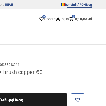
REA5
Română / RON
Blog
ere:
0
0
0,00 Lei
Favorite
Log in
Coș
:
06366018244
X brush copper 60
Adăugați la coș