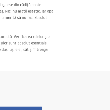
uș, iese din cădiță poate
ș. Nici nu arată estetic, iar apa
 nu merită să nu faci absolut
orectă. Verificarea rolelor și a
ușilor sunt absolut esențiale.
e duș
, ușile ei, cât și întreaga