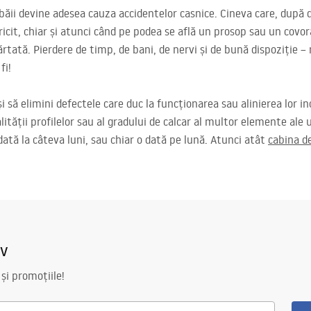
ii devine adesea cauza accidentelor casnice. Cineva care, după d
cit, chiar și atunci când pe podea se află un prosop sau un covora
rtată. Pierdere de timp, de bani, de nervi și de bună dispoziție –
fi!
i să elimini defectele care duc la funcționarea sau alinierea lor inc
alității profilelor sau al gradului de calcar al multor elemente ale 
 dată la câteva luni, sau chiar o dată pe lună. Atunci atât
cabina d
iv
 și promoțiile!