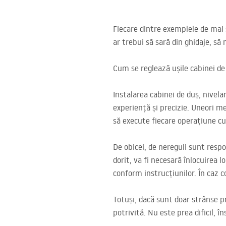
Fiecare dintre exemplele de mai 
ar trebui să sară din ghidaje, să
Cum se reglează ușile cabinei de
Instalarea cabinei de duș, nivel
experiență și precizie. Uneori mer
să execute fiecare operațiune cu
De obicei, de nereguli sunt respon
dorit, va fi necesară înlocuirea 
conform instrucțiunilor. În caz co
Totuși, dacă sunt doar strânse p
potrivită. Nu este prea dificil, 