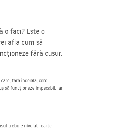
ă o faci? Este o
vei afla cum să
uncționeze fără cusur.
care, fără îndoială, cere
duș să funcționeze impecabil. Iar
Dușul trebuie nivelat foarte