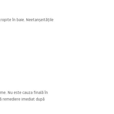
tropite în baie. Neetanșeitățile
rme. Nu este cauza finală în
ită remediere imediat după