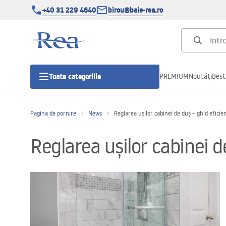
+40 31 229 4640
birou@baie-rea.ro
PREMIUM
Noutăți
Best
Toate categoriile
Pagina de pornire
News
Reglarea ușilor cabinei de duș – ghid eficie
Cabine de dus
Reglarea ușilor cabinei d
Usi pentru cabine de dus
Cadite de dus
Rigole Liniare