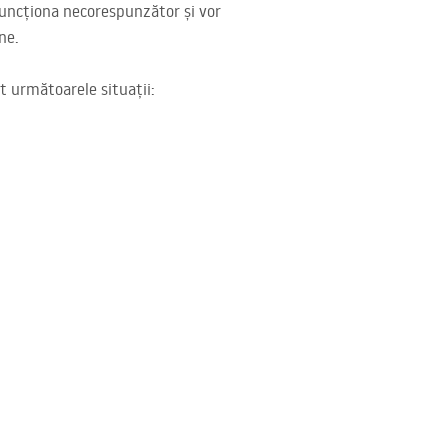
r funcționa necorespunzător și vor
ne.
nt următoarele situații: