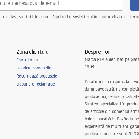
ele dvs., sunteți de acord să primiți newsletterul în conformitate cu terme
Zona clientului
Despre noi
Marca REA a debutat pe piaț
Contul meu
1993.
Istoricul comenzilor
Returnează produsele
De atunci, ca răspuns la nevo
Depune o reclamație
dumneavoastră, ne completă
produse noi, de înaltă calitat
Suntem specializați în produc
de articole din domeniul arm
baie și bucătărie. Bazându-ne
experiență de mulți ani, gar
produsele noastre sunt 100%