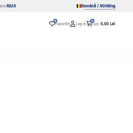
REA5
Română / RON
Blog
ere:
0
0
0,00 Lei
Favorite
Log in
Coș
: