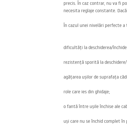
precis. În caz contrar, nu va fi p
necesita reglaje constante. Dacă a
În cazul unei nivelări perfecte a
dificultăți la deschiderea/închide
rezistență sporită la deschidere/
agățarea ușilor de suprafața cădi
role care ies din ghidaje;
o fantă între ușile închise ale ca
uși care nu se închid complet în 