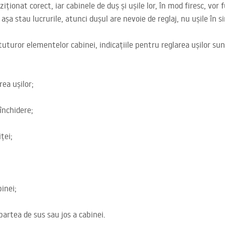
oziționat corect, iar cabinele de duș și ușile lor, în mod firesc, vo
șa stau lucrurile, atunci dușul are nevoie de reglaj, nu ușile în si
 tuturor elementelor cabinei, indicațiile pentru reglarea ușilor su
rea ușilor;
închidere;
ței;
binei;
partea de sus sau jos a cabinei.