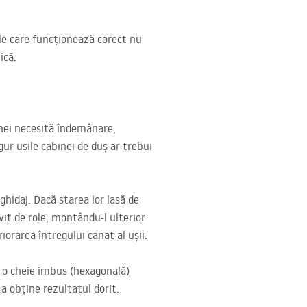
ile care funcționează corect nu
ică.
inei necesită îndemânare,
gur ușile cabinei de duș ar trebui
 ghidaj. Dacă starea lor lasă de
vit de role, montându-l ulterior
iorarea întregului canat al ușii.
i o cheie imbus (hexagonală)
 a obține rezultatul dorit.