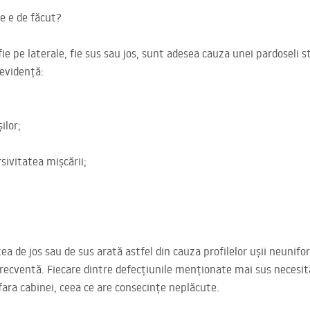
ce e de făcut?
fie pe laterale, fie sus sau jos, sunt adesea cauza unei pardoseli s
 evidență:
ilor;
sivitatea mișcării;
ea de jos sau de sus arată astfel din cauza profilelor ușii neunifo
 frecventă. Fiecare dintre defecțiunile menționate mai sus neces
 afara cabinei, ceea ce are consecințe neplăcute.