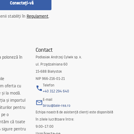
Conectați-vă
nii stabiliți în
Regulament
.
Contact
a poloneză în
Podlasiak Andrzej Cylwik sp. k.
ul. Przędzalniana 60
15-688 Białystok
ile
NIP 966-216-01-21
Telefon
m oferta cu
+40 312 294 640
e și la modă.
E-mail
ția și importul
birou@baie-rea.ro
ăturilor pentru
Echipa noastră de asistență clienți este disponibilă
 pe o
în zilele lucrătoare între:
antăm că toate
9:00–17:00
 sigure pentru
Urmărește-ne