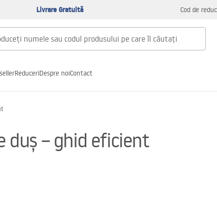
Livrare Gratuită
Cod de reduc
seller
Reduceri
Despre noi
Contact
nt
e duș – ghid eficient