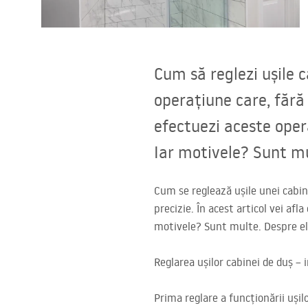
Vase WC si Bideuri
Lavoare
Cum să reglezi ușile c
Cazi cu paravane
operațiune care, fără 
efectuezi aceste opera
Baterii sanitare
Iar motivele? Sunt mul
Dusuri
Cum se reglează ușile unei cabine
precizie. În acest articol vei af
Bucatarie
motivele? Sunt multe. Despre ele 
Accesorii și mobilier pentru baie
Reglarea ușilor cabinei de duș – i
Prima reglare a funcționării ușilo