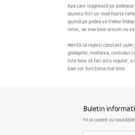
Apa care stagnează pe podeaua bă
aluneca într-un mod foarte neferi
ajunsă pe podea va trebui îndepă
nimic, iar mai bine oricum nu va 
Merită să reglezi constant ușile ș
ghidajelor, nivelarea, controlul c
Este bine să faci asta regulat, o
baie vor funcționa mai bine.
Buletin informat
Fii la curent cu noutățile