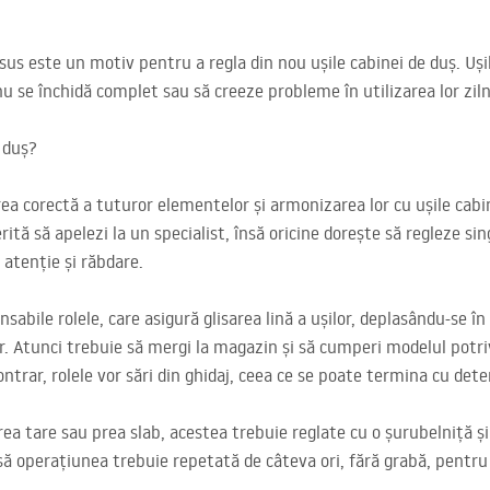
sus este un motiv pentru a regla din nou ușile cabinei de duș. Uș
 nu se închidă complet sau să creeze probleme în utilizarea lor ziln
 duș?
area corectă a tuturor elementelor și armonizarea lor cu ușile cab
ită să apelezi la un specialist, însă oricine dorește să regleze sin
 atenție și răbdare.
sabile rolele, care asigură glisarea lină a ușilor, deplasându-se în
lor. Atunci trebuie să mergi la magazin și să cumperi modelul potri
ntrar, rolele vor sări din ghidaj, ceea ce se poate termina cu deter
rea tare sau prea slab, acestea trebuie reglate cu o șurubelniță ș
însă operațiunea trebuie repetată de câteva ori, fără grabă, pentru