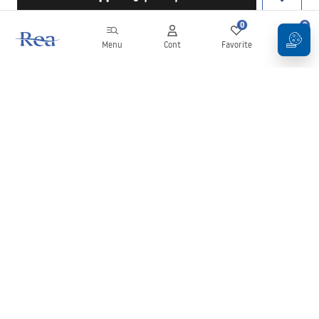
0
0
Menu
Cont
Favorite
Coș
Buletin informativ
Fii la curent cu noutățile și promoțiile!
Conectați-vă
Introducând și confirmând datele dvs., sunteți de acord să primiți
newsletterul în conformitate cu termenii stabiliți în
Regulament
.