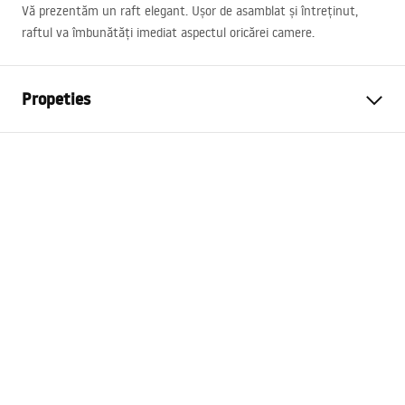
Vă prezentăm un raft elegant. Ușor de asamblat și întreținut,
raftul va îmbunătăți imediat aspectul oricărei camere.
Propeties
Culoare
Negru
Material
Inox
Metodă de montaj
Cu șuruburi
Latime
600
mm
Inalime
110
mm
Adâncime
90
mm
Garantie
24 luni