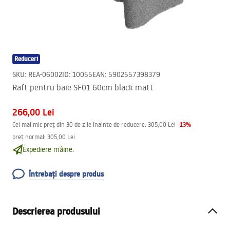
Reduceri
SKU
:
REA-06002
ID
:
10055
EAN
:
5902557398379
Raft pentru baie SF01 60cm black matt
266,00 Lei
-
13
%
Cel mai mic preț din 30 de zile înainte de reducere:
305,00 Lei
preț normal
:
305,00 Lei
Expediere mâine.
Întrebați despre produs
Descrierea produsului