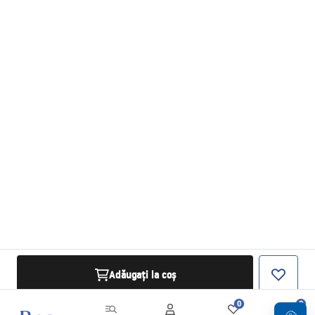
Adăugați la coș
0
0