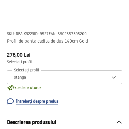
SKU
:
REA-K3223
ID
:
9527
EAN
:
5902557395200
Profil de panta cadita de dus 140cm Gold
276,00 Lei
Selectați profil
Selectați profil
Expediere utorok.
Întrebați despre produs
Descrierea produsului