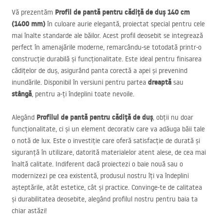
Profil de pantă pentru cădiță de duș 140 cm
Vă prezentăm
(1400 mm)
în culoare aurie elegantă, proiectat special pentru cele
mai înalte standarde ale băilor. Acest profil deosebit se integrează
perfect în amenajările moderne, remarcându-se totodată printr-o
construcție durabilă și funcționalitate. Este ideal pentru finisarea
cădițelor de duș, asigurând panta corectă a apei și prevenind
dreaptă
inundările. Disponibil în versiuni pentru partea
sau
stângă
, pentru a-ți îndeplini toate nevoile.
Profilul de pantă pentru cădiță de duș
Alegând
, obții nu doar
funcționalitate, ci și un element decorativ care va adăuga băii tale
o notă de lux. Este o investiție care oferă satisfacție de durată și
siguranță în utilizare, datorită materialelor atent alese, de cea mai
înaltă calitate. Indiferent dacă proiectezi o baie nouă sau o
modernizezi pe cea existentă, produsul nostru îți va îndeplini
așteptările, atât estetice, cât și practice. Convinge-te de calitatea
și durabilitatea deosebite, alegând profilul nostru pentru baia ta
chiar astăzi!