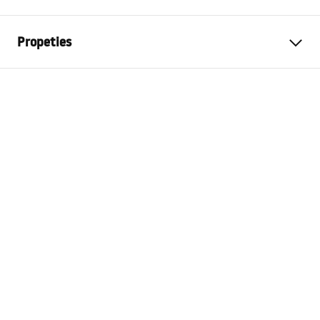
Propeties
Tip produs
Baghetă cu pantă
Culoare
De aur
Material
Inox
Lungime
1400
mm
Inalime
27
mm
Latime
37
mm
Grosime otel
1
mm
Decupabil
Da
Latură
Dreapta, Stânga
Garantie
24 luni