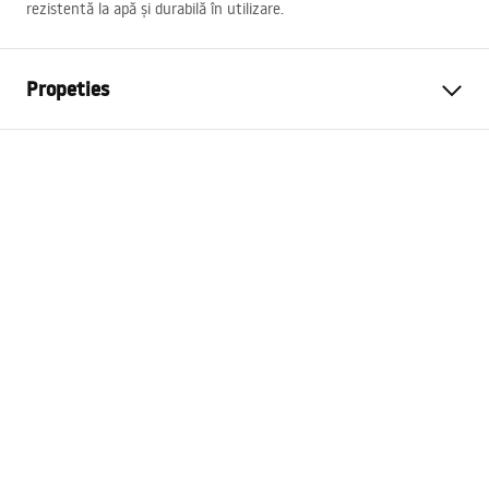
rezistentă la apă și durabilă în utilizare.
Propeties
Garantie
24 luni
Culoare
Crom
Lungime
615
mm
Seturi compatibile
Toate seturile REA montate pe
suprafață cu o secțiune
transversală a brațului rotund