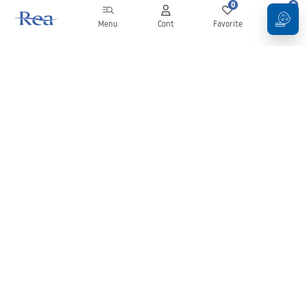
0
0
Menu
Cont
Favorite
Coș
Buletin informativ
Fii la curent cu noutățile și promoțiile!
Conectați-vă
Introducând și confirmând datele dvs., sunteți de acord să primiți
newsletterul în conformitate cu termenii stabiliți în
Regulament
.