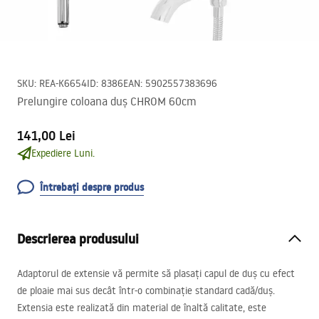
SKU
:
REA-K6654
ID
:
8386
EAN
:
5902557383696
Prelungire coloana duș CHROM 60cm
141,00 Lei
Expediere Luni.
Întrebați despre produs
Descrierea produsului
Adaptorul de extensie vă permite să plasați capul de duș cu efect
de ploaie mai sus decât într-o combinație standard cadă/duș.
Extensia este realizată din material de înaltă calitate, este