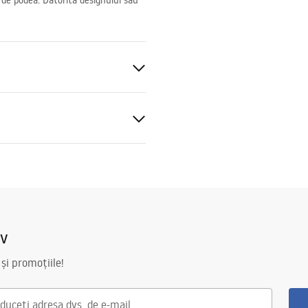
 de podea. Datorită designului său
al
blat
iv
 și promoțiile!