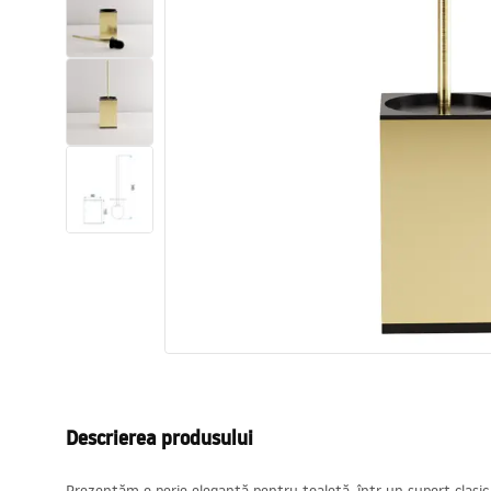
Vase WC si Bideuri
Lavoare
Cazi cu paravane
Baterii sanitare
Dusuri
Bucatarie
Accesorii și mobilier pentru baie
Descrierea produsului