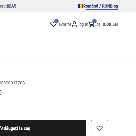
REA5
Română / RON
Blog
ere:
0
0
0,00 Lei
Favorite
Log in
Coș
:
06366017766
D
Adăugați la coș