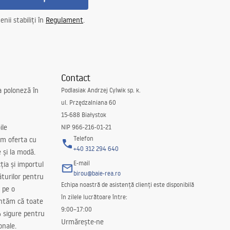
nii stabiliți în
Regulament
.
Contact
a poloneză în
Podlasiak Andrzej Cylwik sp. k.
ul. Przędzalniana 60
15-688 Białystok
ile
NIP 966-216-01-21
Telefon
m oferta cu
+40 312 294 640
e și la modă.
E-mail
ția și importul
birou@baie-rea.ro
ăturilor pentru
Echipa noastră de asistență clienți este disponibilă
 pe o
în zilele lucrătoare între:
antăm că toate
9:00–17:00
 sigure pentru
Urmărește-ne
onale.