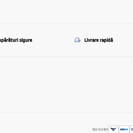
părături sigure
Livrare rapidă
Noi livrăm