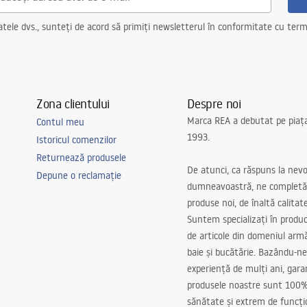
ele dvs., sunteți de acord să primiți newsletterul în conformitate cu terme
Zona clientului
Despre noi
Marca REA a debutat pe piaț
Contul meu
1993.
Istoricul comenzilor
Returnează produsele
De atunci, ca răspuns la nevo
Depune o reclamație
dumneavoastră, ne completă
produse noi, de înaltă calitat
Suntem specializați în produc
de articole din domeniul arm
baie și bucătărie. Bazându-ne
experiență de mulți ani, gar
produsele noastre sunt 100%
sănătate și extrem de funcți