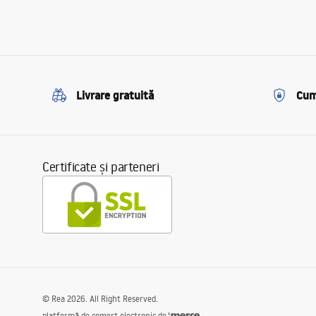
Livrare gratuită
Cum
Certificate și parteneri
©
Rea
2026
. All Right Reserved.
platformă de comerț electronic de