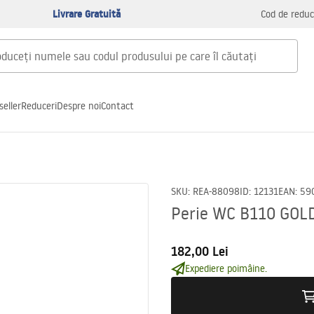
Livrare Gratuită
Cod de reduc
seller
Reduceri
Despre noi
Contact
SKU
:
REA-88098
ID
:
12131
EAN
:
59
Perie WC B110 GOL
182,00 Lei
Expediere poimâine.