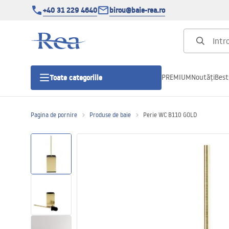
+40 31 229 4640
birou@baie-rea.ro
PREMIUM
Noutăți
Best
Toate categoriile
Pagina de pornire
Produse de baie
Perie WC B110 GOLD
Cabine de dus
Usi pentru cabine de dus
Cadite de dus
Rigole Liniare