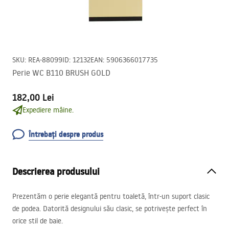
SKU
:
REA-88099
ID
:
12132
EAN
:
5906366017735
Perie WC B110 BRUSH GOLD
182,00 Lei
Expediere mâine.
Întrebați despre produs
Descrierea produsului
Prezentăm o perie elegantă pentru toaletă, într-un suport clasic
de podea. Datorită designului său clasic, se potrivește perfect în
orice stil de baie.