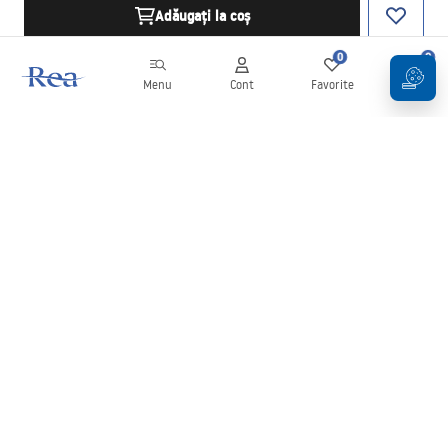
Adăugați la coș
0
0
Menu
Cont
Favorite
Coș
Buletin informativ
Fii la curent cu noutățile și promoțiile!
Conectați-vă
Introducând și confirmând datele dvs., sunteți de acord să primiți
newsletterul în conformitate cu termenii stabiliți în
Regulament
.