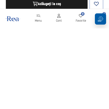
Adăugați la coș
0
0
Menu
Cont
Favorite
Coș
Buletin informativ
Fii la curent cu noutățile și promoțiile!
Conectați-vă
Introducând și confirmând datele dvs., sunteți de acord să primiți
newsletterul în conformitate cu termenii stabiliți în
Regulament
.