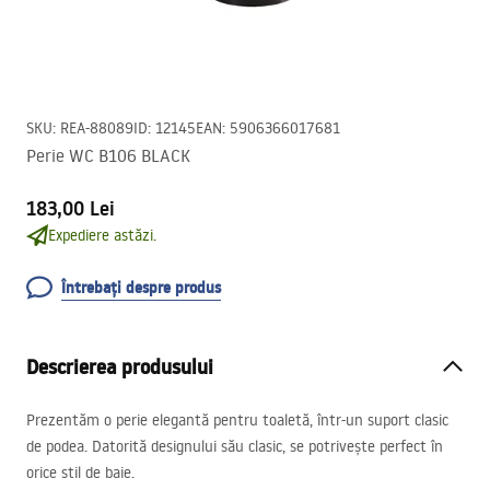
SKU
:
REA-88089
ID
:
12145
EAN
:
5906366017681
Perie WC B106 BLACK
183,00 Lei
Expediere astăzi.
Întrebați despre produs
Descrierea produsului
Prezentăm o perie elegantă pentru toaletă, într-un suport clasic
de podea. Datorită designului său clasic, se potrivește perfect în
orice stil de baie.