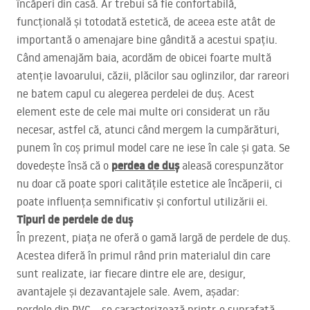
încăperi din casă. Ar trebui să fie confortabilă,
funcțională și totodată estetică, de aceea este atât de
importantă o amenajare bine gândită a acestui spațiu.
Când amenajăm baia, acordăm de obicei foarte multă
atenție lavoarului, căzii, plăcilor sau oglinzilor, dar rareori
ne batem capul cu alegerea perdelei de duș. Acest
element este de cele mai multe ori considerat un rău
necesar, astfel că, atunci când mergem la cumpărături,
punem în coș primul model care ne iese în cale și gata. Se
perdea de duș
dovedește însă că o
aleasă corespunzător
nu doar că poate spori calitățile estetice ale încăperii, ci
poate influența semnificativ și confortul utilizării ei.
Tipuri de perdele de duș
În prezent, piața ne oferă o gamă largă de perdele de duș.
Acestea diferă în primul rând prin materialul din care
sunt realizate, iar fiecare dintre ele are, desigur,
avantajele și dezavantajele sale. Avem, așadar:
perdele din
PVC
– se caracterizează printr-o suprafață