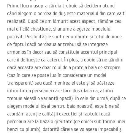
Primul lucru asupra căruia trebuie să decidem atunci
când alegem o perdea de duș este materialul din care va fi
realizată. După ce am lămurit acest aspect, rămâne cea
mai dificilă chestiune, și anume alegerea modelului
potrivit. Posibilitățile sunt nenumărate și totul depinde
de faptul dacă perdeaua ar trebui să se integreze
armonios în decor sau să constituie accentul principal
care îi definește caracterul. În plus, trebuie să ne gândim
dacă aceasta are doar rolul de a proteja baia de stropire
(caz în care se poate lua în considerare un model
transparent) sau dacă menirea ei este și să păstreze
intimitatea persoanei care face duș (dacă da, atunci
trebuie aleasă o variantă opacă). În cele din urmă, după ce
alegem modelul ideal pentru baia noastră, este bine să
acordăm atenție calității execuției și faptului dacă
perdeaua are la bază o greutate (de obicei sub forma unei
benzi cu plumb), datorită căreia se va așeza impecabil și