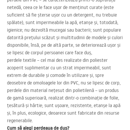
netedă, ceea ce le face ușor de menținut curate (este
suficient să fie șterse ușor cu un detergent, nu trebuie
spălate), sunt impermeabile la apă, etanșe și, totodată,
igienice; nu dezvoltă mucegai sau bacterii; sunt populare
datorită prețului scăzut și multitudinii de modele și culori
disponibile, însă, pe de altă parte, se deteriorează ușor și
se lipesc de corpul persoanei care face duș,
perdele textile – cel mai des realizate din poliester
acoperit suplimentar cu un strat impermeabil, sunt
extrem de durabile și comode în utilizare și, spre
deosebire de omoloagele lor din
PVC
, nu se lipesc de corp,
perdele din material nețesut din polietilenă – un produs
de gamă superioară, realizat dintr-o combinație de folie,
țesătură și hârtie; sunt ușoare, rezistente, etanșe la apă
și, în plus, ecologice, deoarece sunt fabricate din resurse
regenerabile.
Cum să alegi perdeaua de duș?