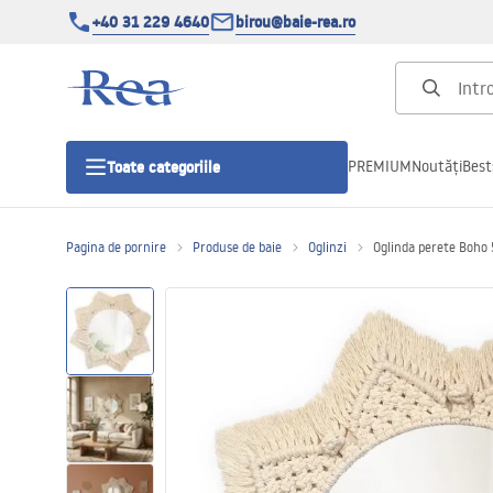
+40 31 229 4640
birou@baie-rea.ro
PREMIUM
Noutăți
Best
Toate categoriile
Pagina de pornire
Produse de baie
Oglinzi
Oglinda perete Boho
Cabine de dus
Usi pentru cabine de dus
Cadite de dus
Rigole Liniare