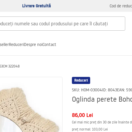
Livrare Gratuită
Cod de reduc
seller
Reduceri
Despre noi
Contact
 53CM 322048
Reduceri
SKU
:
HOM-03004
ID
:
8043
EAN
:
59
Oglinda perete Bo
86,00 Lei
Cel mai mic preț din 30 de zile înainte 
preț normal
:
103,00 Lei