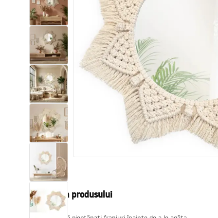
Vase WC si Bideuri
Lavoare
Cazi cu paravane
Baterii sanitare
Dusuri
Bucatarie
Accesorii și mobilier pentru baie
Descrierea produsului