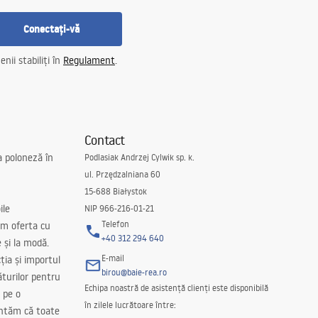
Conectați-vă
nii stabiliți în
Regulament
.
Contact
a poloneză în
Podlasiak Andrzej Cylwik sp. k.
ul. Przędzalniana 60
15-688 Białystok
ile
NIP 966-216-01-21
Telefon
m oferta cu
+40 312 294 640
e și la modă.
E-mail
ția și importul
birou@baie-rea.ro
ăturilor pentru
Echipa noastră de asistență clienți este disponibilă
 pe o
în zilele lucrătoare între:
antăm că toate