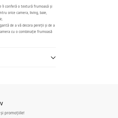
ce îi conferă o textură frumoasă și
tru orice camera, living, baie,
c.
antă de a vă decora pereții și de a
i camera cu o combinație frumoasă
iv
 și promoțiile!