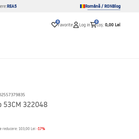
REA5
Română / RON
Blog
ere:
0
0
0,00 Lei
Favorite
Log in
Coș
:
02557379835
ho 53CM 322048
-
17
%
de reducere:
103,00 Lei