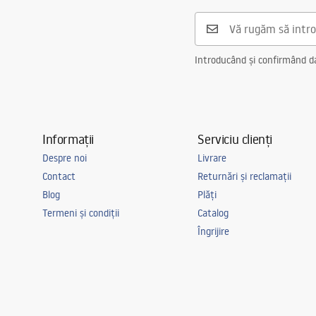
Materialul ramei
Șnur macra
Formă
Rotund
Anti-aburire
Da Nu
Introducând și confirmând dat
Garantie
24 luni
Informații
Serviciu clienți
Despre noi
Livrare
Contact
Returnări și reclamații
Blog
Plăți
Termeni și condiții
Catalog
Îngrijire