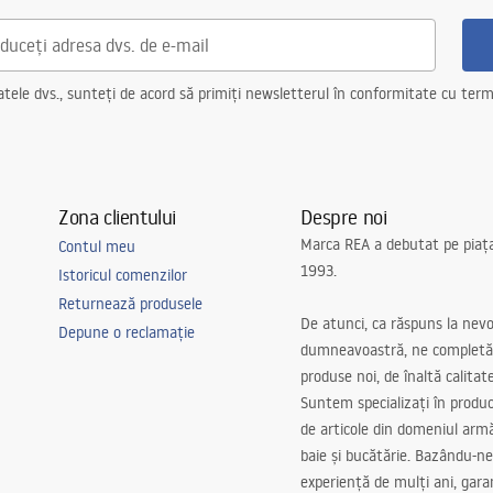
mé din bumbac
ele dvs., sunteți de acord să primiți newsletterul în conformitate cu terme
Zona clientului
Despre noi
Marca REA a debutat pe piaț
Contul meu
1993.
Istoricul comenzilor
Returnează produsele
De atunci, ca răspuns la nevo
Depune o reclamație
dumneavoastră, ne completă
produse noi, de înaltă calitat
Suntem specializați în produc
de articole din domeniul arm
baie și bucătărie. Bazându-ne
experiență de mulți ani, gar