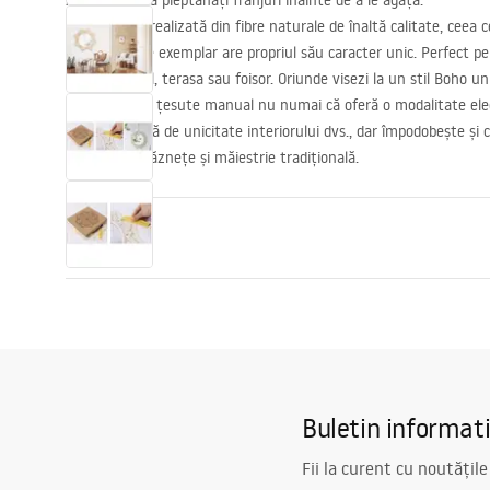
Amintiți-vă să pieptănați franjuri înainte de a le agăța.
Oglinda este realizată din fibre naturale de înaltă calitate, ceea 
unică. Fiecare exemplar are propriul său caracter unic. Perfect pen
bucatarie, hol, terasa sau foisor. Oriunde visezi la un stil Boho uni
Rama oglinzii țesute manual nu numai că oferă o modalitate eleg
adăuga o notă de unicitate interiorului dvs., dar împodobește ș
de culori îndrăznețe și măiestrie tradițională.
Propeties
Inalime
530
mm
Latime
530
mm
Adâncime
10
mm
Iluminare LED
Da Nu
Buletin informat
Ramă
Da
Fii la curent cu noutățile
Culoarea ramei
Bej