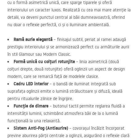
cu o formă asimetrică unică, care sparge tiparele și oferă
interiorului un caracter luxos. Realizată cu cea mai mare atenție la
detalii, va deveni punctul central al băii dumneavoastră, oferind
nu doar o reflexie perfectă, ci și o iluminare ambientală.
Ramă aurie elegantă
– finisajul subtil, periat al ramei adaugă
prestigiu interiorului și se armonizează perfect cu armăturile aurii
în stil Glamour sau Modern Classic.
Formă unică cu colțuri rotunjite
– linia asimetrică (două
colțuri drepte, două rotunjite) oferă oglinzii un aspect de design
modern, care se remarcă față de modelele clasice.
Cadru
LED
interior
– o bandă de iluminat integrată sub
suprafața oglinzii emite o lumină strălucitoare și difuză, ideală
pentru ritualurile zilnice de îngrijire.
Funcție de dimare
– butonul tactil permite reglarea fluidă a
intensității luminii, schimbând atmosfera băii de la o lumină
funcțională la una relaxantă.
Sistem Anti-Fog (Antiaurire)
– covorașul încălzit încorporat
previne aburirea părții centrale a oglinzii, asigurând o reflexie clară