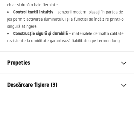
chiar și după o baie fierbinte.
Control tactil intuitiv
– senzorii moderni plasați în partea de
jos permit activarea iluminatului și a funcției de încălzire printr-o
singură atingere.
Construcție sigură și durabilă
– materialele de înaltă calitate
rezistente la umiditate garantează fiabilitatea pe termen lung.
Propeties
Inalime
700
mm
Descărcare fișiere (3)
Latime
500
mm
Adâncime
25
mm
manual mirror led
Iluminare LED
Da
manual mirror led.pdf
Ramă
Da
Culoarea ramei
Auriu periat
Condiții de garanție