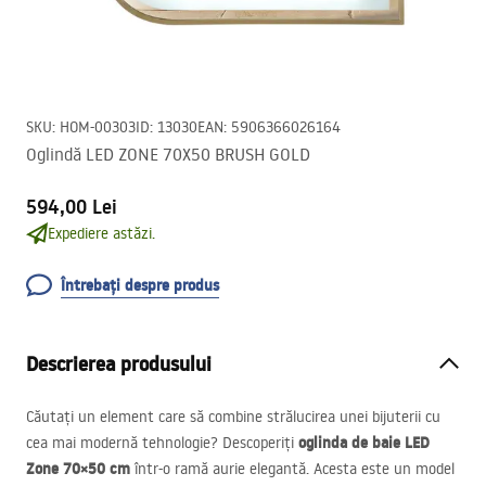
SKU
:
HOM-00303
ID
:
13030
EAN
:
5906366026164
Oglindă LED ZONE 70X50 BRUSH GOLD
594,00 Lei
Expediere astăzi.
Întrebați despre produs
Descrierea produsului
Căutați un element care să combine strălucirea unei bijuterii cu
oglinda de baie
LED
cea mai modernă tehnologie? Descoperiți
Zone 70×50 cm
într-o ramă aurie elegantă. Acesta este un model