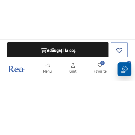
Adăugați la coș
0
0
Menu
Cont
Favorite
Coș
Buletin informativ
Fii la curent cu noutățile și promoțiile!