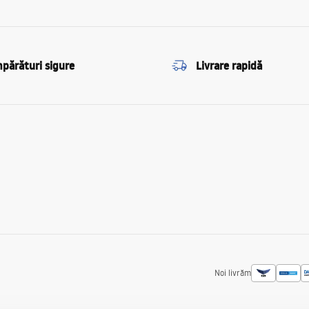
părături sigure
Livrare rapidă
Noi livrăm