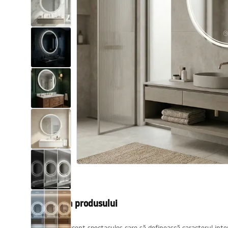
Vase WC si Bideuri
Lavoare
Cazi cu paravane
Baterii sanitare
Dusuri
Bucatarie
Accesorii și mobilier pentru baie
Descrierea produsului