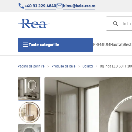
+40 31 229 4640
birou@baie-rea.ro
PREMIUM
Noutăți
Best
Toate categoriile
Pagina de pornire
Produse de baie
Oglinzi
Oglindă LED SOFT 10
Cabine de dus
Usi pentru cabine de dus
Cadite de dus
Rigole Liniare