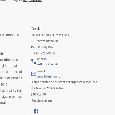
Contact
a poloneză în
Podlasiak Andrzej Cylwik sp. k.
ul. Przędzalniana 60
15-688 Białystok
ile
NIP 966-216-01-21
Telefon
m oferta cu
+40 312 294 640
e și la modă.
E-mail
ția și importul
birou@baie-rea.ro
ăturilor pentru
Echipa noastră de asistență clienți este disponibilă
 pe o
în zilele lucrătoare între:
antăm că toate
9:00–17:00
 sigure pentru
Urmărește-ne
onale.