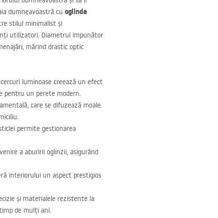
iorului dumneavoastră și să îi
oglinda
 baia dumneavoastră cu
e stilul minimalist și
nți utilizatori. Diametrul impunător
menajări, mărind drastic optic
 cercuri luminoase creează un efect
rie pentru un perete modern.
namentală, care se difuzează moale
iciliu.
sticlei permite gestionarea
nire a aburirii oglinzii, asigurând
ă interiorului un aspect prestigios
cizie și materialele rezistente la
timp de mulți ani.