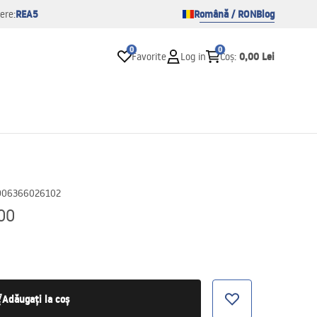
REA5
Română / RON
Blog
ere:
0
0
0,00 Lei
Favorite
Log in
Coș
:
906366026102
00
Adăugați la coș