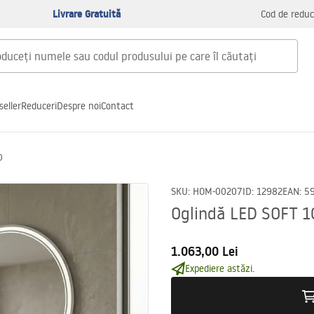
Livrare Gratuită
Cod de reduc
seller
Reduceri
Despre noi
Contact
0
SKU
:
HOM-00207
ID
:
12982
EAN
:
5
Oglindă LED SOFT 1
1.063,00 Lei
Expediere astăzi.