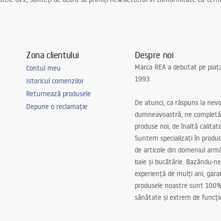
Zona clientului
Despre noi
Marca REA a debutat pe piaț
Contul meu
1993.
Istoricul comenzilor
Returnează produsele
De atunci, ca răspuns la nevo
Depune o reclamație
dumneavoastră, ne completă
produse noi, de înaltă calitat
Suntem specializați în produc
de articole din domeniul arm
baie și bucătărie. Bazându-ne
experiență de mulți ani, gar
produsele noastre sunt 100%
sănătate și extrem de funcți