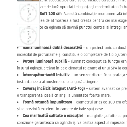
Căutați un accent spectaculos care să definească caracterul inter
ofere o amploare de lux? Apreciați eleganța și modernitatea în
rotundă
LED
Soft 100 cm
. Această combinație monumentală într
funcționalitatea de atmosferă a fost creată pentru cei mai exige
de 100 cm face ca oglinda să devină punctul central al întregii a
spațiul băii.
Ramă luminoasă dublă decorativă
– un proiect unic cu două
incredibil de profunzime și constituie o completare de tip bijute
Putere luminoasă subtilă
– iluminat conceput ca funcție or
în jurul oglinzii, creând în baie climatul relaxant al unui
SPA
la dom
Întrerupător tactil intuitiv
– un senzor discret în suprafața 
instantanee a atmosferei cu o singură atingere.
Covoraș încălzit integrat (Anti-Fog)
– sistem avansat de preve
o transparență ideală chiar și la umiditate foarte mare.
Formă rotundă impunătoare
– diametrul uriaș de 100 cm ofer
și se prezintă excelent în camere de baie spațioase.
Cea mai înaltă calitate a execuției
– marginile șlefuite cu pre
coroziune garantează că oglinda își va păstra aspectul impecabil 