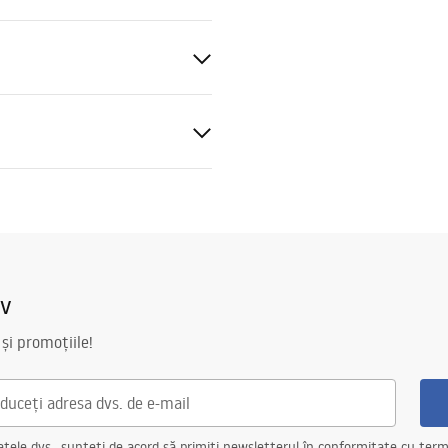
ții de garanție
nty_Terms_and_Conditions_
ors_-_24.pdf
iv
 și promoțiile!
ele dvs., sunteți de acord să primiți newsletterul în conformitate cu terme