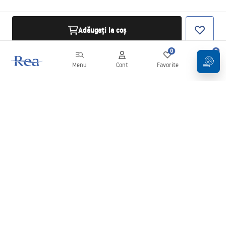
Adăugați la coș
0
0
Menu
Cont
Favorite
Coș
Buletin informativ
Fii la curent cu noutățile și promoțiile!
Conectați-vă
Introducând și confirmând datele dvs., sunteți de acord să primiți
newsletterul în conformitate cu termenii stabiliți în
Regulament
.