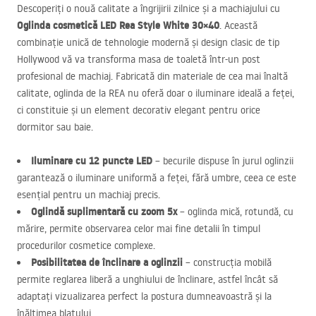
Descoperiți o nouă calitate a îngrijirii zilnice și a machiajului cu
Oglinda cosmetică
LED
Rea Style White 30×40
. Această
combinație unică de tehnologie modernă și design clasic de tip
Hollywood vă va transforma masa de toaletă într-un post
profesional de machiaj. Fabricată din materiale de cea mai înaltă
calitate, oglinda de la
REA
nu oferă doar o iluminare ideală a feței,
ci constituie și un element decorativ elegant pentru orice
dormitor sau baie.
Iluminare cu 12 puncte
LED
– becurile dispuse în jurul oglinzii
garantează o iluminare uniformă a feței, fără umbre, ceea ce este
esențial pentru un machiaj precis.
Oglindă suplimentară cu zoom 5x
– oglinda mică, rotundă, cu
mărire, permite observarea celor mai fine detalii în timpul
procedurilor cosmetice complexe.
Posibilitatea de înclinare a oglinzii
– construcția mobilă
permite reglarea liberă a unghiului de înclinare, astfel încât să
adaptați vizualizarea perfect la postura dumneavoastră și la
înălțimea blatului.