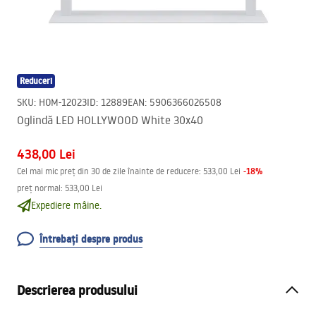
Reduceri
SKU
:
HOM-12023
ID
:
12889
EAN
:
5906366026508
Oglindă LED HOLLYWOOD White 30x40
438,00 Lei
-
18
%
Cel mai mic preț din 30 de zile înainte de reducere:
533,00 Lei
preț normal
:
533,00 Lei
Expediere mâine.
Întrebați despre produs
Descrierea produsului