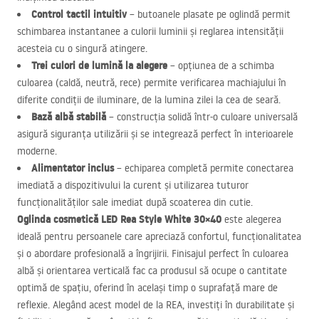
Control tactil intuitiv
– butoanele plasate pe oglindă permit
schimbarea instantanee a culorii luminii și reglarea intensității
acesteia cu o singură atingere.
Trei culori de lumină la alegere
– opțiunea de a schimba
culoarea (caldă, neutră, rece) permite verificarea machiajului în
diferite condiții de iluminare, de la lumina zilei la cea de seară.
Bază albă stabilă
– construcția solidă într-o culoare universală
asigură siguranța utilizării și se integrează perfect în interioarele
moderne.
Alimentator inclus
– echiparea completă permite conectarea
imediată a dispozitivului la curent și utilizarea tuturor
funcționalităților sale imediat după scoaterea din cutie.
Oglinda cosmetică
LED
Rea Style White 30×40
este alegerea
ideală pentru persoanele care apreciază confortul, funcționalitatea
și o abordare profesională a îngrijirii. Finisajul perfect în culoarea
albă și orientarea verticală fac ca produsul să ocupe o cantitate
optimă de spațiu, oferind în același timp o suprafață mare de
reflexie. Alegând acest model de la
REA
, investiți în durabilitate și