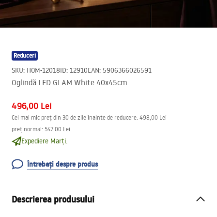
Reduceri
SKU
:
HOM-12018
ID
:
12910
EAN
:
5906366026591
Oglindă LED GLAM White 40x45cm
496,00 Lei
Cel mai mic preț din 30 de zile înainte de reducere:
498,00 Lei
preț normal
:
547,00 Lei
Expediere Marți.
Întrebați despre produs
Descrierea produsului