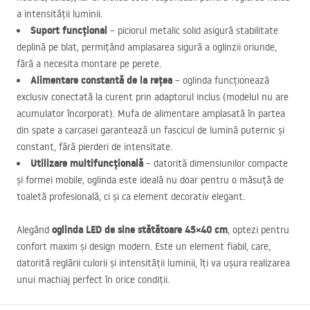
a intensității luminii.
Suport funcțional
– piciorul metalic solid asigură stabilitate
deplină pe blat, permițând amplasarea sigură a oglinzii oriunde,
fără a necesita montare pe perete.
Alimentare constantă de la rețea
– oglinda funcționează
exclusiv conectată la curent prin adaptorul inclus (modelul nu are
acumulator încorporat). Mufa de alimentare amplasată în partea
din spate a carcasei garantează un fascicul de lumină puternic și
constant, fără pierderi de intensitate.
Utilizare multifuncțională
– datorită dimensiunilor compacte
și formei mobile, oglinda este ideală nu doar pentru o măsuță de
toaletă profesională, ci și ca element decorativ elegant.
oglinda
LED
de sine stătătoare 45×40 cm
Alegând
, optezi pentru
confort maxim și design modern. Este un element fiabil, care,
datorită reglării culorii și intensității luminii, îți va ușura realizarea
unui machiaj perfect în orice condiții.