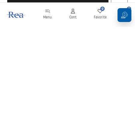
0
0
Menu
Cont
Favorite
Coș
Buletin informativ
Fii la curent cu noutățile și promoțiile!
Conectați-vă
Introducând și confirmând datele dvs., sunteți de acord să primiți
newsletterul în conformitate cu termenii stabiliți în
Regulament
.