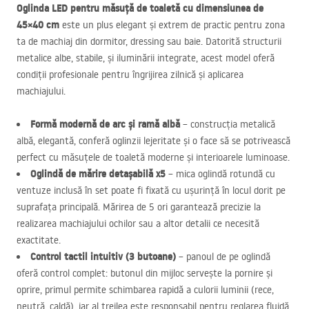
Oglinda
LED
pentru măsuță de toaletă cu dimensiunea de
45×40 cm
este un plus elegant și extrem de practic pentru zona
ta de machiaj din dormitor, dressing sau baie. Datorită structurii
metalice albe, stabile, și iluminării integrate, acest model oferă
condiții profesionale pentru îngrijirea zilnică și aplicarea
machiajului.
Formă modernă de arc și ramă albă
– construcția metalică
albă, elegantă, conferă oglinzii lejeritate și o face să se potrivească
perfect cu măsuțele de toaletă moderne și interioarele luminoase.
Oglindă de mărire detașabilă x5
– mica oglindă rotundă cu
ventuze inclusă în set poate fi fixată cu ușurință în locul dorit pe
suprafața principală. Mărirea de 5 ori garantează precizie la
realizarea machiajului ochilor sau a altor detalii ce necesită
exactitate.
Control tactil intuitiv (3 butoane)
– panoul de pe oglindă
oferă control complet: butonul din mijloc servește la pornire și
oprire, primul permite schimbarea rapidă a culorii luminii (rece,
neutră, caldă), iar al treilea este responsabil pentru reglarea fluidă