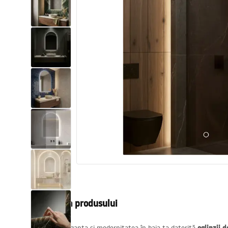
Vase WC si Bideuri
Lavoare
Cazi cu paravane
Baterii sanitare
Dusuri
Bucatarie
Accesorii și mobilier pentru baie
Descrierea produsului