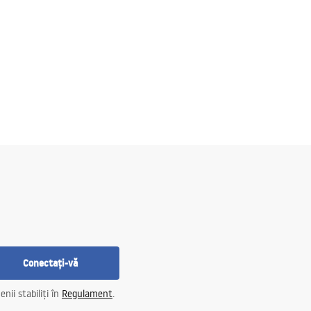
Conectați-vă
nii stabiliți în
Regulament
.