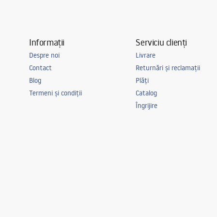
RA_LED.pdf
Informații
Serviciu clienți
Despre noi
Livrare
Contact
Returnări și reclamații
Blog
Plăți
Termeni și condiții
Catalog
Îngrijire