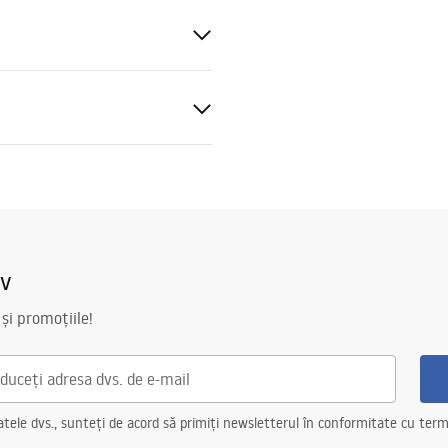
ții de garanție
nty_Terms_and_Conditions_
ors_-_24.pdf
lar
iv
mații de siguranță
KI_BEZPIECZENSTWA_LUST
 și promoțiile!
D.pdf
ele dvs., sunteți de acord să primiți newsletterul în conformitate cu terme