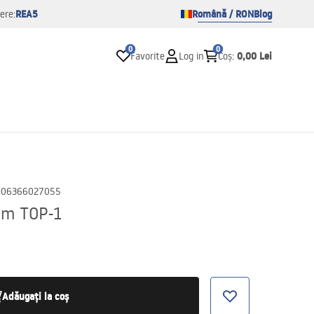
REA5
Română / RON
Blog
ere:
0
0
0,00 Lei
Favorite
Log in
Coș
:
906366027055
cm TOP-1
Adăugați la coș