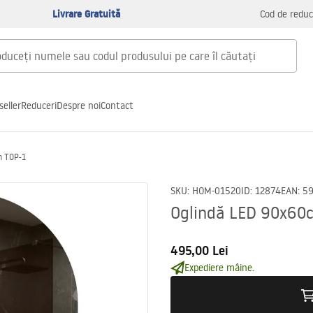
Livrare Gratuită
Cod de reduc
seller
Reduceri
Despre noi
Contact
m TOP-1
SKU
:
HOM-01520
ID
:
12874
EAN
:
5
Oglindă LED 90x60
495,00 Lei
Expediere mâine.