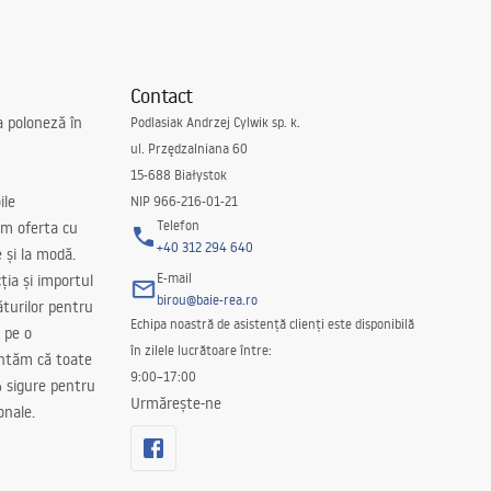
Contact
a poloneză în
Podlasiak Andrzej Cylwik sp. k.
ul. Przędzalniana 60
15-688 Białystok
ile
NIP 966-216-01-21
Telefon
m oferta cu
+40 312 294 640
e și la modă.
E-mail
ția și importul
birou@baie-rea.ro
ăturilor pentru
Echipa noastră de asistență clienți este disponibilă
 pe o
în zilele lucrătoare între:
antăm că toate
9:00–17:00
 sigure pentru
Urmărește-ne
onale.