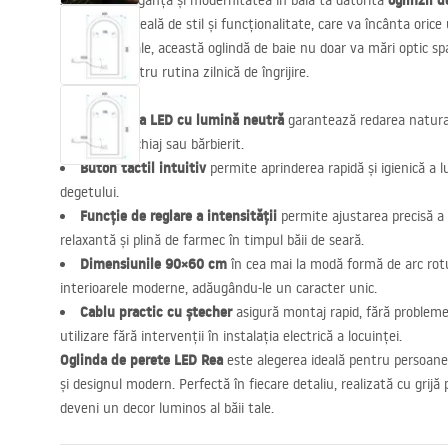
oglinzii 
Apreciază eleganța și modernitatea în baia ta datorită
combinația ideală de stil și funcționalitate, care va încânta orice 
bune materiale, această oglindă de baie nu doar va mări optic spaț
necesară pentru rutina zilnică de îngrijire.
Iluminarea
LED
cu lumină neutră
garantează redarea natural
de util la machiaj sau bărbierit.
Buton tactil intuitiv
permite aprinderea rapidă și igienică a l
degetului.
Funcție de reglare a intensității
permite ajustarea precisă a 
relaxantă și plină de farmec în timpul băii de seară.
Dimensiunile 90×60 cm
în cea mai la modă formă de arc rotu
interioarele moderne, adăugându-le un caracter unic.
Cablu practic cu ștecher
asigură montaj rapid, fără probleme,
utilizare fără intervenții în instalația electrică a locuinței.
Oglinda de perete
LED
Rea
este alegerea ideală pentru persoane
și designul modern. Perfectă în fiecare detaliu, realizată cu grijă 
deveni un decor luminos al băii tale.