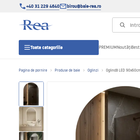
+40 31 229 4640
birou@baie-rea.ro
PREMIUM
Noutăți
Best
Toate categoriile
Pagina de pornire
Produse de baie
Oglinzi
Oglindă LED 90x60c
Cabine de dus
Usi pentru cabine de dus
Cadite de dus
Rigole Liniare