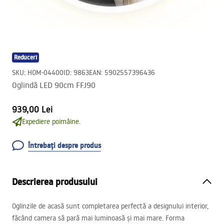
Reduceri
SKU
:
HOM-04400
ID
:
9863
EAN
:
5902557396436
Oglindă LED 90cm FFJ90
939,00 Lei
Expediere poimâine.
Întrebați despre produs
Descrierea produsului
Oglinzile de acasă sunt completarea perfectă a designului interior,
făcând camera să pară mai luminoasă și mai mare. Forma