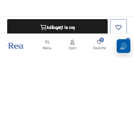
Adăugați la coș
0
0
Menu
Cont
Favorite
Coș
Buletin informativ
Fii la curent cu noutățile și promoțiile!
Conectați-vă