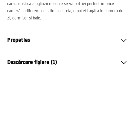
caracteristică a oglinzii noastre se va potrivi perfect în orice
cameră, indiferent de stilul acesteia, o puteți agăța în camera de
zi, dormitor și baie.
Propeties
Inalime
900
mm
Descărcare fișiere (1)
Latime
900
mm
Adâncime
20
mm
manual mirror led
Iluminare LED
Da
manual mirror led.pdf
Ramă
Da Nu
Formă
Rotund
Anti-aburire
Da Nu
Putere
12
W
Garantie
24 luni