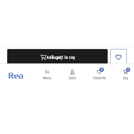
Adăugați la coș
0
0
Menu
Cont
Favorite
Coș
Buletin informativ
Fii la curent cu noutățile și promoțiile!