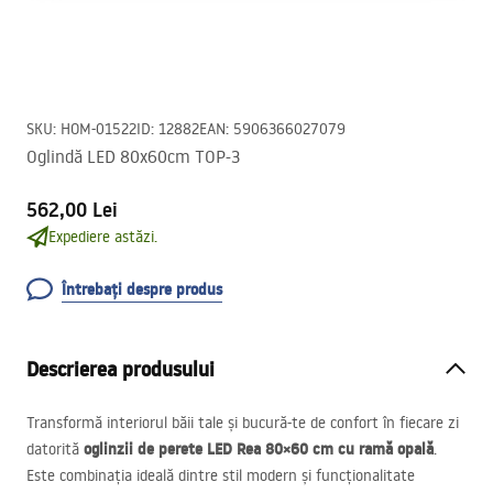
SKU
:
HOM-01522
ID
:
12882
EAN
:
5906366027079
Oglindă LED 80x60cm TOP-3
562,00 Lei
Expediere astăzi.
Întrebați despre produs
Descrierea produsului
Transformă interiorul băii tale și bucură-te de confort în fiecare zi
oglinzii de perete
LED
Rea 80×60 cm
cu ramă opală
datorită
.
Este combinația ideală dintre stil modern și funcționalitate