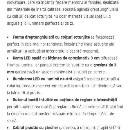
inovatoare, care va încânta fiecare membru al familiei. Realizată
din materiale de înaltă calitate, această oglindă dreptunghiulară
cu colțuri delicat rotunjite nu doar mărește vizual spațiul, ci
asigură și o iluminare perfectă zi de zi.
Forma dreptunghiulară cu colțuri rotunjite
se încadrează
perfect în cele mai noi tendințe, îmblânzind liniile ascuțite ale
armăturii și adăugând interiorului eleganță modernă.
Rama
LED
opală cu lățimea de aproximativ 3 cm
difuzează
grosime de 3
frumos lumina, iar panoul extrem de subțire cu o
mm
garantează un aspect minimalist și subtil pe perete.
Iluminarea
LED
cu lumină neutră
asigură redarea naturală a
culorilor, ceea ce este extrem de util la machiajul de dimineață sau
la bărbieritul precis.
Butonul tactil intuitiv cu opțiune de reglare a intensității
permite aprinderea rapidă și reglarea fluidă a luminozității, ajutând
la crearea unei atmosfere relaxante în baie în timpul băilor de
seară.
Cablul practic cu ștecher
garantează un montaj rapid și fără