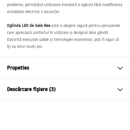
probleme, permițând utilizarea imediată a oglinzii fără modificarea
instalației electrice a locuinței.
Oglinda
LED
de baie Rea
este o alegere sigură pentru persoanele
care apreciază confortul în utilizare și designul bine gândit.
Datorită execuției solide și tehnologiei economice, poți fi sigur că
îți va servi mulți ani.
Propeties
Inalime
600
mm
Descărcare fișiere (3)
Latime
800
mm
Adâncime
20
mm
manual mirror led
Iluminare LED
Da
manual mirror led.pdf
Ramă
Da Nu
Formă
Dreptunghiular