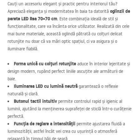
Cauți un accesoriu elegant și practic pentru interiorul tău?
oglinzii de
Apreciază eleganța și modernitatea în baia ta datorită
perete
LED
Rea 70×70 cm
. Este combinația ideală de stil și
funcționalitate, care va încânta orice utilizator. Realizată din cele
mai bune materiale, această oglindă pătrată cu colțuri delicat
rotunjite nu doar că va mări optic spațiul, ci va asigura și o
iluminare fiabilă.
Forma unică cu colțuri rotunjite
aduce în interior lejeritate și
design modern, rupând perfect liniile ascuțite ale armăturii de
baie.
Iluminarea
LED
cu lumină neutră
garantează o reflexie
naturală și clară.
Butonul tactil intuitiv
permite controlul rapid și igienic al
luminii, ajutând la menținerea suprafeței de sticlă într-o curățenie
perfectă.
Funcția de reglare a intensității
permite ajustarea fluidă a
luminozității, astfel încât vei crea cu ușurință o atmosferă
relaxantă în timpul băii de seară.