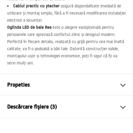
Cablul practic cu ștecher
asigură disponibilitate imediată de
utilizare și montaj simplu, fără a fi necesară modificarea instalației
electrice a locuinței.
Oglinda
LED
de baie Rea
este o alegere excepțională pentru
persoanele care apreciază confortul zilnic și designul modern.
Perfectă în fiecare detaliu, realizată cu grijă pentru cea mai înaltă
calitate, va fi o podoabă a băii tale. Datorită construcției solide,
montajului ușor și tehnologiei economice, poți fi sigur că îți va
servi mulți ani.
Propeties
Inalime
700
mm
Descărcare fișiere (3)
Latime
700
mm
Adâncime
20
mm
manual mirror led
Iluminare LED
Da