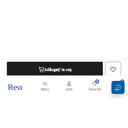
Adăugați la coș
0
0
Menu
Cont
Favorite
Coș
Buletin informativ
Fii la curent cu noutățile și promoțiile!