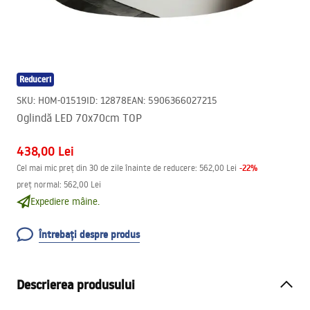
Reduceri
SKU
:
HOM-01519
ID
:
12878
EAN
:
5906366027215
Oglindă LED 70x70cm TOP
438,00 Lei
-
22
%
Cel mai mic preț din 30 de zile înainte de reducere:
562,00 Lei
preț normal
:
562,00 Lei
Expediere mâine.
Întrebați despre produs
Descrierea produsului