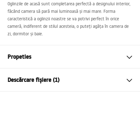
Oglinzile de acasă sunt completarea perfectă a designului interior,
făcând camera să pară mai luminoasă și mai mare. Forma
caracteristică a oglinzii noastre se va potrivi perfect în orice
cameră, indiferent de stilul acesteia, o puteți agăța în camera de
zi, dormitor și baie.
Propeties
Lungime (mm)
700
mm
Descărcare fișiere (1)
Latime (mm)
700
mm
Adancime
20 mm
manual mirror led
Grosimea ramei
5
mm
manual mirror led.pdf
Culoare
Negru
Iluminare LED
Da
Stil
contemporan