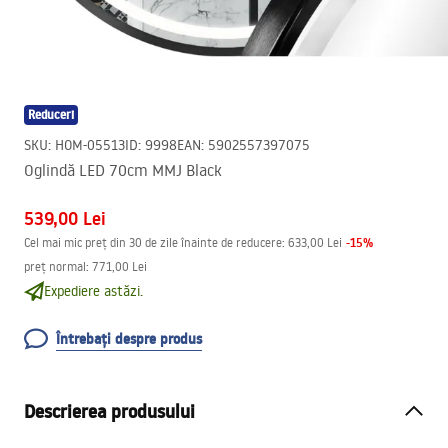
Reduceri
SKU
:
HOM-05513
ID
:
9998
EAN
:
5902557397075
Oglindă LED 70cm MMJ Black
539,00 Lei
-
15
%
Cel mai mic preț din 30 de zile înainte de reducere:
633,00 Lei
preț normal
:
771,00 Lei
Expediere astăzi.
Întrebați despre produs
Descrierea produsului