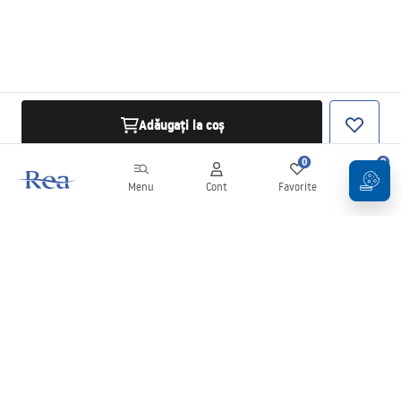
Adăugați la coș
0
0
Menu
Cont
Favorite
Coș
Buletin informativ
Fii la curent cu noutățile și promoțiile!