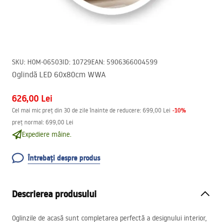
SKU
:
HOM-06503
ID
:
10729
EAN
:
5906366004599
Oglindă LED 60x80cm WWA
626,00 Lei
-
10
%
Cel mai mic preț din 30 de zile înainte de reducere:
699,00 Lei
preț normal
:
699,00 Lei
Expediere mâine.
Întrebați despre produs
Descrierea produsului
Oglinzile de acasă sunt completarea perfectă a designului interior,