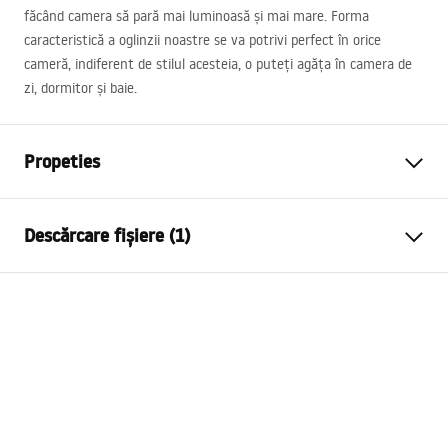
făcând camera să pară mai luminoasă și mai mare. Forma
caracteristică a oglinzii noastre se va potrivi perfect în orice
cameră, indiferent de stilul acesteia, o puteți agăța în camera de
zi, dormitor și baie.
Propeties
Inalime
800
mm
Descărcare fișiere (1)
Latime
600
mm
Adâncime
20
mm
manual mirror led
Iluminare LED
Da
manual mirror led.pdf
Ramă
Da Nu
Formă
Oval
Anti-aburire
Da
Putere
12
W