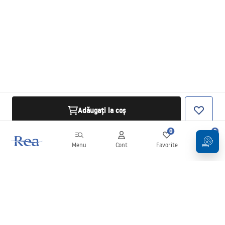
Adăugați la coș
0
0
Menu
Cont
Favorite
Coș
Buletin informativ
Fii la curent cu noutățile și promoțiile!