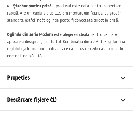
Ștecher pentru priză
– produsul este gata pentru conectare
rapidă. Are un cablu alb de 115 cm montat din fabrică, cu ștecăr
standard, astfel încât oglinda poate fi conectată direct la priză.
Oglinda din seria Modern
este alegerea ideală pentru cei care
apreciază designul și confortul. Combinația dintre Anti-Fog, lumină
reglabilă și formă minimalistă face ca utilizarea zilnică a băii să fie
deosebit de plăcută.
Propeties
Inalime
485
mm
Descărcare fișiere (1)
Latime
485
mm
Adâncime
25
mm
manual mirror led
Iluminare LED
Da
manual mirror led.pdf
Ramă
Da Nu