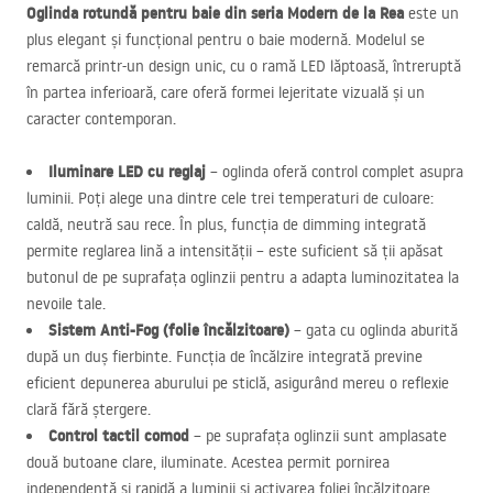
Oglinda rotundă pentru baie din seria Modern de la Rea
este un
plus elegant și funcțional pentru o baie modernă. Modelul se
remarcă printr-un design unic, cu o ramă
LED
lăptoasă, întreruptă
în partea inferioară, care oferă formei lejeritate vizuală și un
caracter contemporan.
Iluminare
LED
cu reglaj
– oglinda oferă control complet asupra
luminii. Poți alege una dintre cele trei temperaturi de culoare:
caldă, neutră sau rece. În plus, funcția de dimming integrată
permite reglarea lină a intensității – este suficient să ții apăsat
butonul de pe suprafața oglinzii pentru a adapta luminozitatea la
nevoile tale.
Sistem Anti-Fog (folie încălzitoare)
– gata cu oglinda aburită
după un duș fierbinte. Funcția de încălzire integrată previne
eficient depunerea aburului pe sticlă, asigurând mereu o reflexie
clară fără ștergere.
Control tactil comod
– pe suprafața oglinzii sunt amplasate
două butoane clare, iluminate. Acestea permit pornirea
independentă și rapidă a luminii și activarea foliei încălzitoare.