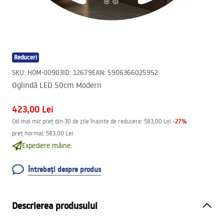
Reduceri
SKU
:
HOM-00903
ID
:
12679
EAN
:
5906366025952
Oglindă LED 50cm Modern
423,00 Lei
-
27
%
Cel mai mic preț din 30 de zile înainte de reducere:
583,00 Lei
preț normal
:
583,00 Lei
Expediere mâine.
Întrebați despre produs
Descrierea produsului