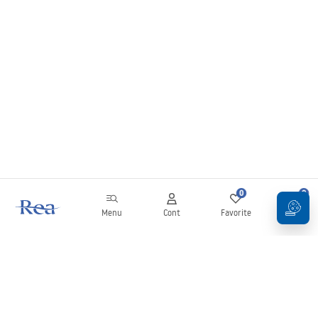
0
0
Menu
Cont
Favorite
Coș
Buletin informativ
Fii la curent cu noutățile și promoțiile!