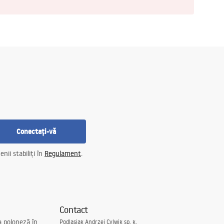
Conectați-vă
nii stabiliți în
Regulament
.
Contact
a poloneză în
Podlasiak Andrzej Cylwik sp. k.