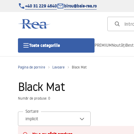
+40 31 229 4640
birou@baie-rea.ro
PREMIUM
Noutăți
Best
Toate categoriile
Pagina de pornire
Lavoare
Black Mat
Cabine de dus
Black Mat
Usi pentru cabine de dus
Număr de produse: 0
Cadite de dus
Sortare
Rigole Liniare