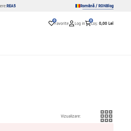
REA5
Română / RON
Blog
ere:
0
0
0,00 Lei
Favorite
Log in
Coș
:
Vizualizare
: