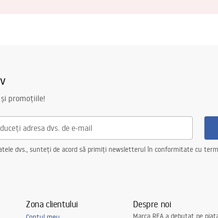
iv
 și promoțiile!
ele dvs., sunteți de acord să primiți newsletterul în conformitate cu terme
Zona clientului
Despre noi
Marca REA a debutat pe piaț
Contul meu