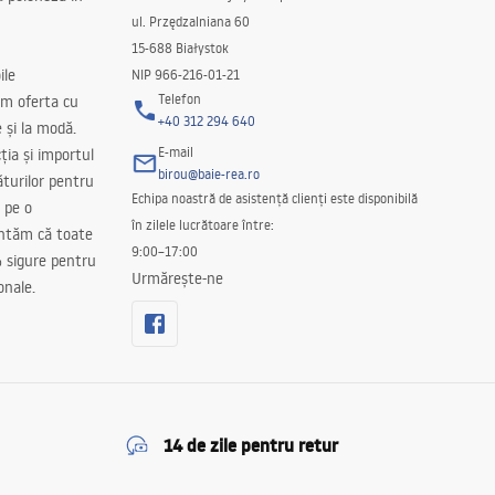
ul. Przędzalniana 60
15-688 Białystok
ile
NIP 966-216-01-21
Telefon
m oferta cu
+40 312 294 640
e și la modă.
E-mail
ția și importul
birou@baie-rea.ro
ăturilor pentru
Echipa noastră de asistență clienți este disponibilă
 pe o
în zilele lucrătoare între:
antăm că toate
9:00–17:00
 sigure pentru
Urmărește-ne
onale.
14 de zile pentru retur