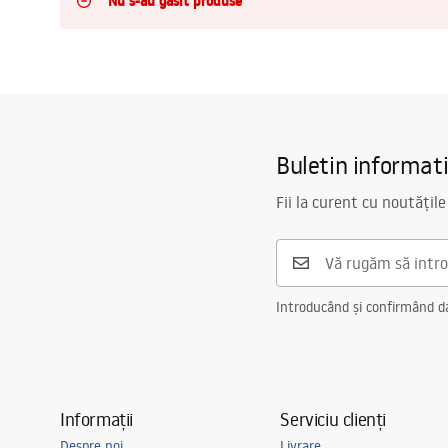
Nu s-au găsit produse
Vase WC si Bideuri
Lavoare
Cazi cu paravane
Buletin informat
Baterii sanitare
Fii la curent cu noutățile
Dusuri
Introducând și confirmând dat
Bucatarie
Accesorii și mobilier pentru baie
Informații
Serviciu clienți
Despre noi
Livrare