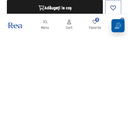
Adăugați la coș
0
0
Menu
Cont
Favorite
Coș
Buletin informativ
Fii la curent cu noutățile și promoțiile!
Conectați-vă
Introducând și confirmând datele dvs., sunteți de acord să primiți
newsletterul în conformitate cu termenii stabiliți în
Regulament
.