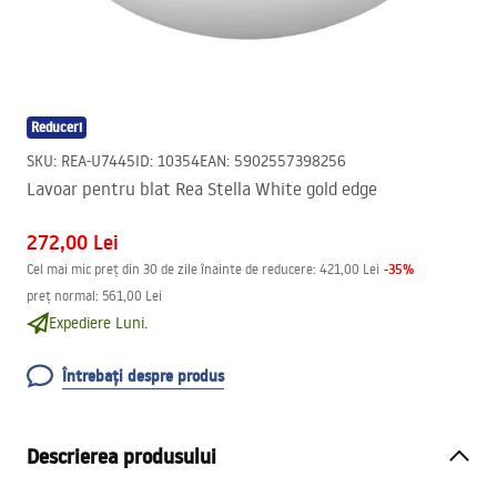
Reduceri
SKU
:
REA-U7445
ID
:
10354
EAN
:
5902557398256
Lavoar pentru blat Rea Stella White gold edge
272,00 Lei
-
35
%
Cel mai mic preț din 30 de zile înainte de reducere:
421,00 Lei
preț normal
:
561,00 Lei
Expediere Luni.
Întrebați despre produs
Descrierea produsului