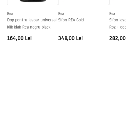
Adâncime
120
mm
Formă
Rotund
Rea
Rea
Rea
Dop pentru lavoar universal
Sifon REA Gold
Sifon lavoar 
Preaplin
Da Nu
klik-klak Rea negru black
Roz + dop tip 
Orificiu pentru preaplin
Da Nu
164,00 Lei
348,00 Lei
282,00 Le