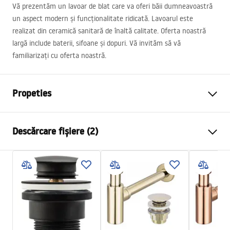
Vă prezentăm un lavoar de blat care va oferi băii dumneavoastră
un aspect modern și funcționalitate ridicată. Lavoarul este
realizat din ceramică sanitară de înaltă calitate. Oferta noastră
largă include baterii, sifoane și dopuri. Vă invităm să vă
familiarizați cu oferta noastră.
Propeties
Metodă de montaj
De blat
Descărcare fișiere (2)
Material
Ceramică sanitară
Culoare
Alb, Alb/Auriu
Instrucțiuni de asamblare
Finisaj
Lucios
Basin.pdf
Lungime
355
mm
Latime
355
mm
Condiții de garanție
Inalime
135
mm
Warranty_Terms_and_Conditions_Basins_-_5.pdf