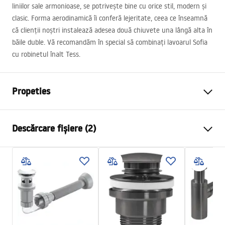
liniilor sale armonioase, se potrivește bine cu orice stil, modern și
clasic. Forma aerodinamică îi conferă lejeritate, ceea ce înseamnă
că clienții noștri instalează adesea două chiuvete una lângă alta în
băile duble. Vă recomandăm în special să combinați lavoarul Sofia
cu robinetul înalt Tess.
Propeties
Metodă de montaj
De blat
Descărcare fișiere (2)
Material
Ceramică sanitară
Culoare
Alb
Instrucțiuni de asamblare
Finisaj
Lucios
Basin.pdf
Lungime
410
mm
Latime
345
mm
Condiții de garanție
Inalime
150
mm
Warranty_Terms_and_Conditions_Basins_-_5.pdf