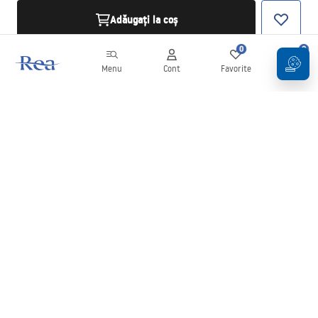
Adăugați la coș
0
0
Menu
Cont
Favorite
Coș
Buletin informativ
Fii la curent cu noutățile și promoțiile!
Conectați-vă
Introducând și confirmând datele dvs., sunteți de acord să primiți
newsletterul în conformitate cu termenii stabiliți în
Regulament
.