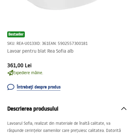
Bestseller
SKU
:
REA-U0133
ID
:
361
EAN
:
5902557300181
Lavoar pentru blat Rea Sofia alb
361,00 Lei
Expediere mâine.
Întrebați despre produs
Descrierea produsului
Lavoarul Sofia, realizat din materiale de înaltă calitate, va
răspunde cerințelor oamenilor care prețuiesc calitatea. Datorită