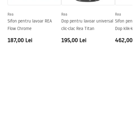
Adâncime
110
mm
Formă
Oval
Rea
Rea
Rea
Sifon pentru lavoar REA
Dop pentru lavoar universal
Sifon pentru 
Preaplin
Da Nu
Flow Chrome
clic-clac Rea Titan
Dop klik-klak
Orificiu pentru preaplin
Da Nu
187,00 Lei
195,00 Lei
462,00 Le