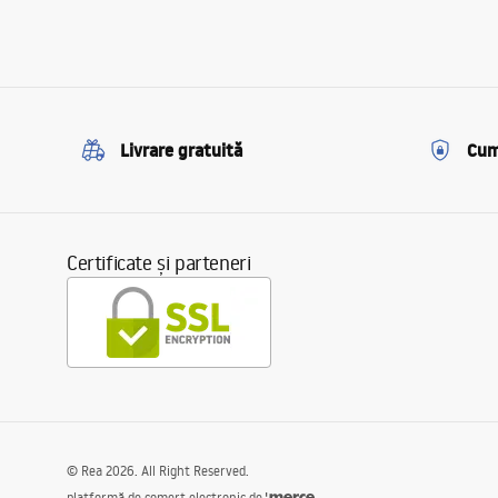
Livrare gratuită
Cum
Certificate și parteneri
©
Rea
2026
. All Right Reserved.
platformă de comerț electronic de