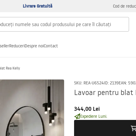
Livrare Gratuită
Cod de reduc
seller
Reduceri
Despre noi
Contact
lat Rea Kelly
SKU
:
REA-U6524
ID
:
2139
EAN
:
590
Lavoar pentru blat 
344,00 Lei
Expediere Luni.