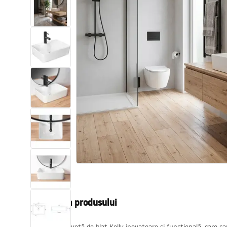
Vase WC si Bideuri
Lavoare
Cazi cu paravane
Baterii sanitare
Dusuri
Bucatarie
Accesorii și mobilier pentru baie
Descrierea produsului