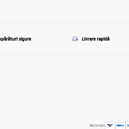
părături sigure
Livrare rapidă
Noi livrăm