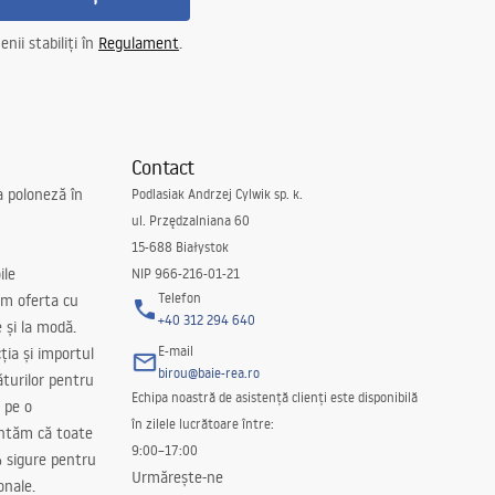
nii stabiliți în
Regulament
.
Contact
a poloneză în
Podlasiak Andrzej Cylwik sp. k.
ul. Przędzalniana 60
15-688 Białystok
ile
NIP 966-216-01-21
Telefon
m oferta cu
+40 312 294 640
e și la modă.
E-mail
ția și importul
birou@baie-rea.ro
ăturilor pentru
Echipa noastră de asistență clienți este disponibilă
 pe o
în zilele lucrătoare între:
antăm că toate
9:00–17:00
 sigure pentru
Urmărește-ne
onale.