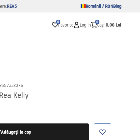
REA5
Română / RON
Blog
ere:
0
0
0,00 Lei
Favorite
Log in
Coș
:
2557332076
Rea Kelly
Adăugați la coș