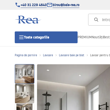
+40 31 229 4640
birou@baie-rea.ro
PREMIUM
Noutăți
Best
Toate categoriile
Pagina de pornire
Lavoare
Lavoare baie pe blat
Lavoar pentru b
Cabine de dus
Usi pentru cabine de dus
Cadite de dus
Rigole Liniare