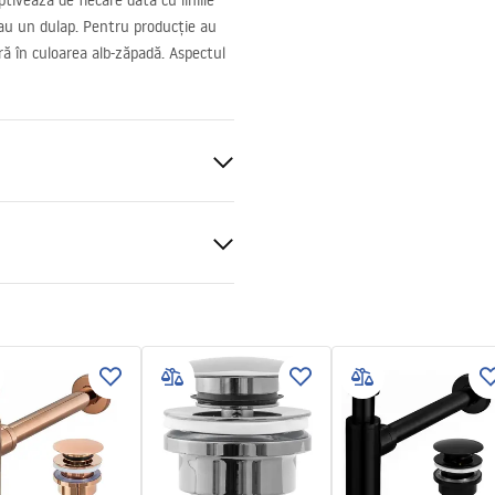
tivează de fiecare dată cu liniile
 sau un dulap. Pentru producție au
ră în culoarea alb-zăpadă. Aspectul
nitară
ții de garanție
nty_Terms_and_Conditions_
_-_5.pdf