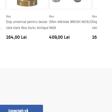
Rea
Rea
Rea
Dop universal pentru lavoar
Sifon klik-klak BRUSH NICKLE
Dop universal
click-clack Rea Auriu Antique
INOX
click-clack R
164,00 Lei
409,00 Lei
164,00 Le
Conectați-vă