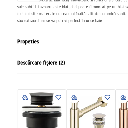
Oferim o chiuvetă de blat Kelly inovatoare și funcțională, care cap
sale subțiri. Lavoarul este blat, deci poate fi montat pe un blat
fost folosite materiale de cea mai înaltă calitate ceramică sanita
său extraordinar se va potrivi perfect în orice baie.
Propeties
Metodă de montaj
De blat
Descărcare fișiere (2)
Material
Ceramică sa
Culoare
Alb
Condi
Finisaj
Lucios
Instrucțiuni de asamblare
Warra
Basin.pdf
Lungime
490
mm
Basins
Latime
380
mm
Inalime
135
mm
Adâncime
110
mm