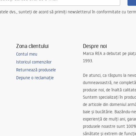
ele dvs., sunteți de acord să primiți newsletterul în conformitate cu terme
Zona clientului
Despre noi
Marca REA a debutat pe piaț
Contul meu
1993.
Istoricul comenzilor
Returnează produsele
De atunci, ca răspuns la nevo
Depune o reclamație
dumneavoastră, ne completă
produse noi, de înaltă calitat
Suntem specializați în produc
de articole din domeniul arm
baie și bucătărie. Bazându-ne
experiență de mulți ani, gar
produsele noastre sunt 100%
sănătate și extrem de funcți