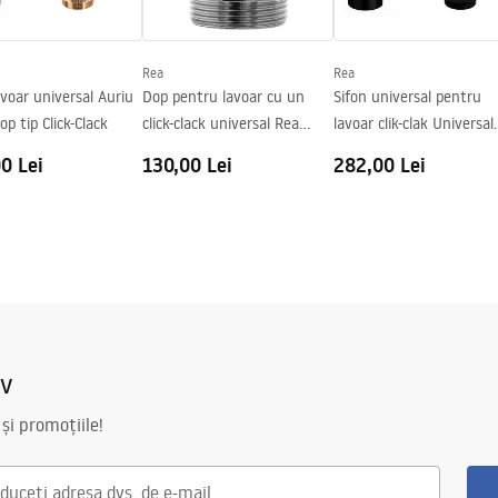
lar
Rea
Rea
avoar universal Auriu
Dop pentru lavoar cu un
Sifon universal pentru
op tip Click-Clack
click-clack universal Rea
lavoar clik-clak Universal
Chrome
Black Mat
0 Lei
130,00 Lei
282,00 Lei
iv
 și promoțiile!