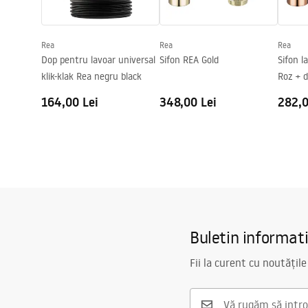
Formă
Dreptunghiu
Preaplin
Da
Rea
Rea
Rea
Orificiu pentru preaplin
Da Nu
Dop pentru lavoar universal
Sifon REA Gold
Sifon l
klik-klak Rea negru black
Roz + d
164,00 Lei
348,00 Lei
282,0
Buletin informat
Fii la curent cu noutățile