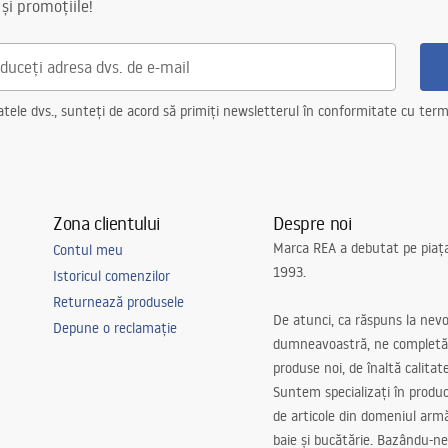
 și promoțiile!
ele dvs., sunteți de acord să primiți newsletterul în conformitate cu terme
Zona clientului
Despre noi
Marca REA a debutat pe piaț
Contul meu
1993.
Istoricul comenzilor
Returnează produsele
De atunci, ca răspuns la nevo
Depune o reclamație
dumneavoastră, ne completă
produse noi, de înaltă calitat
Suntem specializați în produc
de articole din domeniul arm
baie și bucătărie. Bazându-ne