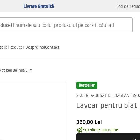
Livrare Gratuită
Cod de reduc
seller
Reduceri
Despre noi
Contact
lat Rea Belinda Slim
Bestseller
SKU
:
REA-U6521
ID
:
1126
EAN
:
590
Lavoar pentru blat 
360,00 Lei
Expediere poimâine.