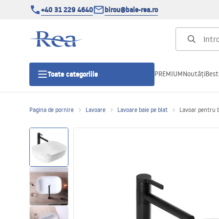
+40 31 229 4640
birou@baie-rea.ro
PREMIUM
Noutăți
Best
Toate categoriile
Pagina de pornire
Lavoare
Lavoare baie pe blat
Lavoar pentru b
Cabine de dus
Usi pentru cabine de dus
Cadite de dus
Rigole Liniare