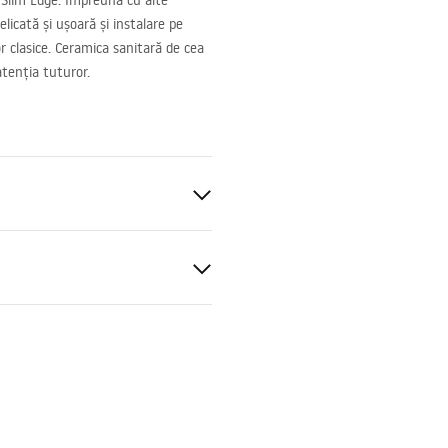
a Slim Edge. Împreună cu alte
elicată și ușoară și instalare pe
or clasice. Ceramica sanitară de cea
atenția tuturor.
nitară
ții de garanție
nty_Terms_and_Conditions_
_-_5.pdf