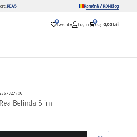
REA5
Română / RON
Blog
ere:
0
0
0,00 Lei
Favorite
Log in
Coș
:
2557327706
Rea Belinda Slim