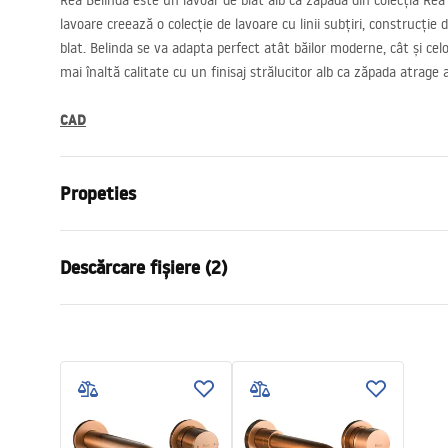
Rea Belinda este un lavoar de blat alb ca zăpada din colecția Re
lavoare creează o colecție de lavoare cu linii subțiri, construcție d
blat. Belinda se va adapta perfect atât băilor moderne, cât și cel
mai înaltă calitate cu un finisaj strălucitor alb ca zăpada atrage 
CAD
Propeties
Metodă de montaj
De blat
Descărcare fișiere (2)
Material
Ceramică sa
Culoare
Alb
Condi
Finisaj
Lucios
Instrucțiuni de asamblare
Warra
Basin.pdf
Lungime
465
mm
Basins
Latime
330
mm
Inalime
135
mm