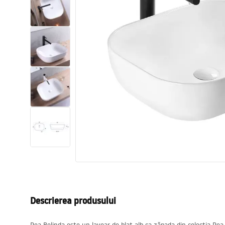
Vase WC si Bideuri
Lavoare
Cazi cu paravane
Baterii sanitare
Dusuri
Bucatarie
Accesorii și mobilier pentru baie
Descrierea produsului