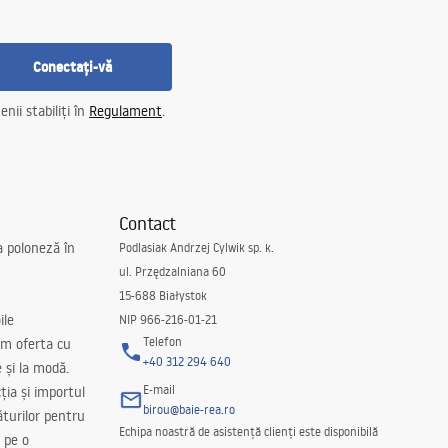
Conectați-vă
nii stabiliți în
Regulament
.
Contact
a poloneză în
Podlasiak Andrzej Cylwik sp. k.
ul. Przędzalniana 60
15-688 Białystok
ile
NIP 966-216-01-21
Telefon
m oferta cu
+40 312 294 640
e și la modă.
E-mail
ția și importul
birou@baie-rea.ro
ăturilor pentru
Echipa noastră de asistență clienți este disponibilă
 pe o