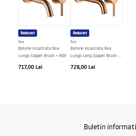
Adâncime
105
mm
Formă
Dreptunghiu
Preaplin
Da Nu
Reduceri
Reduceri
Orificiu pentru preaplin
Da Nu
Rea
Rea
Baterie incastrata Rea
Baterie incastrata Rea
Lungo Copper Brush + BOX
Lungo Long Copper Brush +
BOX
717,00 Lei
728,00 Lei
Buletin informat