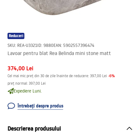
Reduceri
SKU
:
REA-U3321
ID
:
9880
EAN
:
5902557396474
Lavoar pentru blat Rea Belinda mini stone matt
374,00 Lei
-
6
%
Cel mai mic preț din 30 de zile înainte de reducere:
397,00 Lei
preț normal
:
397,00 Lei
Expediere Luni.
Întrebați despre produs
Descrierea produsului