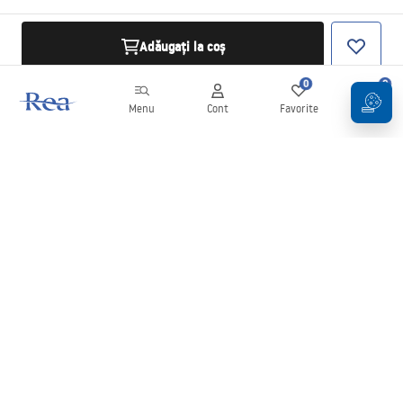
Adăugați la coș
0
0
Menu
Cont
Favorite
Coș
Buletin informativ
Fii la curent cu noutățile și promoțiile!
Conectați-vă
Introducând și confirmând datele dvs., sunteți de acord să primiți
newsletterul în conformitate cu termenii stabiliți în
Regulament
.