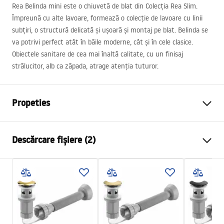
Rea Belinda mini este o chiuvetă de blat din Colecția Rea Slim.
Împreună cu alte lavoare, formează o colecție de lavoare cu linii
subțiri, o structură delicată și ușoară și montaj pe blat. Belinda se
va potrivi perfect atât în ​​băile moderne, cât și în cele clasice.
Obiectele sanitare de cea mai înaltă calitate, cu un finisaj
strălucitor, alb ca zăpada, atrage atenția tuturor.
Propeties
Metodă de montaj
De blat
Descărcare fișiere (2)
Material
Ceramică sanitară
Culoare
Imitație piatră
Instrucțiuni de asamblare
Finisaj
Mat
Basin.pdf
Lungime
360
mm
Latime
250
mm
Condiții de garanție