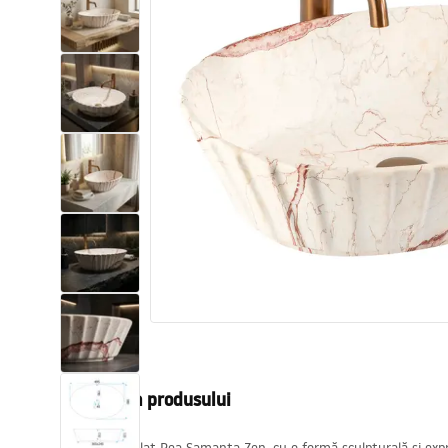
Vase WC si Bideuri
Lavoare
Cazi cu paravane
Baterii sanitare
Dusuri
Bucatarie
Accesorii și mobilier pentru baie
Descrierea produsului