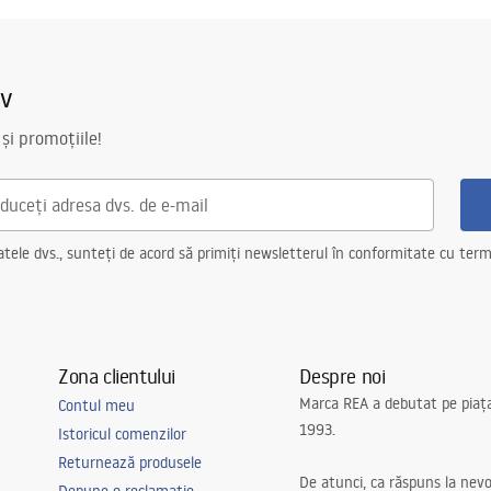
iv
 și promoțiile!
ele dvs., sunteți de acord să primiți newsletterul în conformitate cu terme
Zona clientului
Despre noi
Marca REA a debutat pe piaț
Contul meu
1993.
Istoricul comenzilor
Returnează produsele
De atunci, ca răspuns la nevo