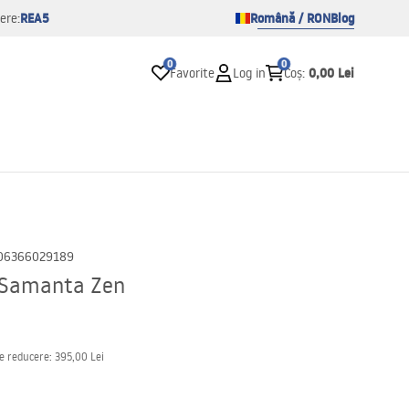
REA5
Română / RON
Blog
ere:
0
0
0,00 Lei
Favorite
Log in
Coș
:
06366029189
a Samanta Zen
de reducere:
395,00 Lei