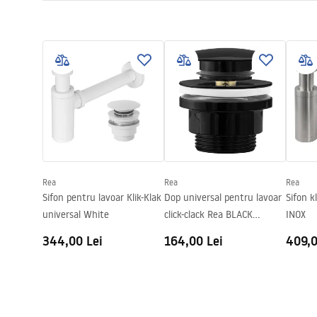
Culoare
Bej, Imitați
Condi
Finisaj
Mat
Instrucțiuni de asamblare
Warra
Basin.pdf
Lungime
495
mm
Basins
Latime
380
mm
Inalime
135
mm
Adâncime
110
mm
Formă
Oval
Preaplin
Da Nu
Rea
Rea
Rea
Orificiu pentru preaplin
Da Nu
Sifon pentru lavoar Klik-Klak
Dop universal pentru lavoar
Sifon k
universal White
click-clack Rea BLACK
INOX
METALIC
344,00 Lei
164,00 Lei
409,0