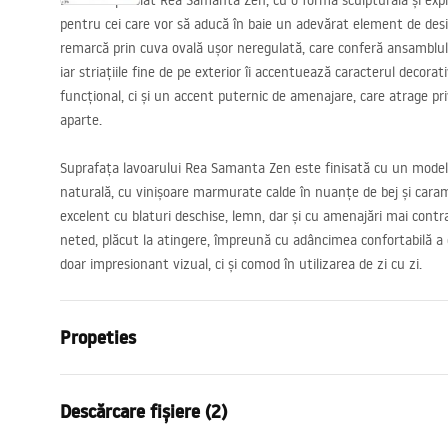
Lavoarul pe blat Rea Samanta Zen, cu o formă sculpturală și expr
pentru cei care vor să aducă în baie un adevărat element de de
remarcă prin cuva ovală ușor neregulată, care conferă ansamblul
iar striațiile fine de pe exterior îi accentuează caracterul decora
funcțional, ci și un accent puternic de amenajare, care atrage pr
aparte.
Suprafața lavoarului Rea Samanta Zen este finisată cu un model 
naturală, cu vinișoare marmurate calde în nuanțe de bej și caram
excelent cu blaturi deschise, lemn, dar și cu amenajări mai contras
neted, plăcut la atingere, împreună cu adâncimea confortabilă a 
doar impresionant vizual, ci și comod în utilizarea de zi cu zi.
Propeties
Metodă de montaj
De blat
Descărcare fișiere (2)
Material
Ceramică sa