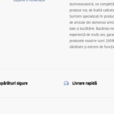
Depune o reclamație
dumneavoastră, ne completă
produse noi, de înaltă calitat
Suntem specializați în produc
de articole din domeniul arm
baie și bucătărie. Bazându-ne
experiență de mulți ani, gar
produsele noastre sunt 100%
sănătate și extrem de funcți
părături sigure
Livrare rapidă