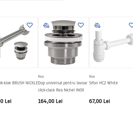
e piatră
ții de garanție
nty_Terms_and_Conditions_
_-_5.pdf
Rea
Rea
lik-klak BRUSH NICKLE
Dop universal pentru lavoar
Sifon HC2 White
click-clack Rea Nichel INOX
0 Lei
164,00 Lei
67,00 Lei