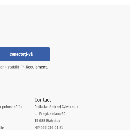
Conectați-vă
nii stabiliți în
Regulament
.
Contact
a poloneză în
Podlasiak Andrzej Cylwik sp. k.
ul. Przędzalniana 60
15-688 Białystok
ile
NIP 966-216-01-21