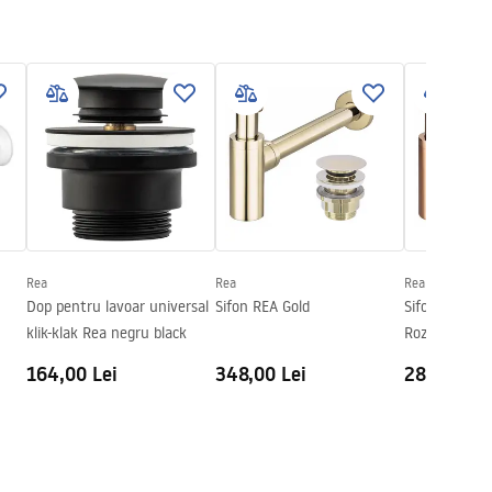
Rea
Rea
Rea
Dop pentru lavoar universal
Sifon REA Gold
Sifon lavoar 
klik-klak Rea negru black
Roz + dop tip 
164,00 Lei
348,00 Lei
282,00 Le