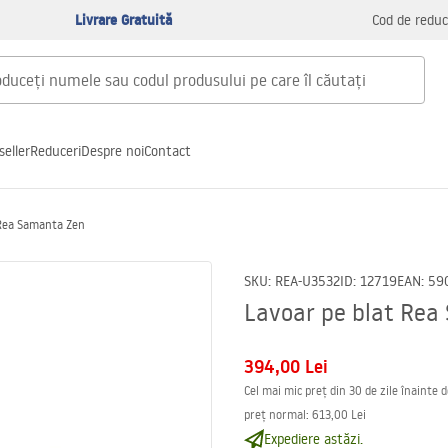
Livrare Gratuită
Cod de reduc
seller
Reduceri
Despre noi
Contact
 Rea Samanta Zen
SKU
:
REA-U3532
ID
:
12719
EAN
:
59
Lavoar pe blat Re
394,00 Lei
Cel mai mic preț din 30 de zile înainte 
preț normal
:
613,00 Lei
Expediere astăzi.