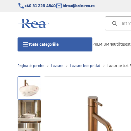
+40 31 229 4640
birou@baie-rea.ro
PREMIUM
Noutăți
Best
Toate categoriile
Pagina de pornire
Lavoare
Lavoare baie pe blat
Lavoar pe blat
Cabine de dus
Usi pentru cabine de dus
Cadite de dus
Rigole Liniare