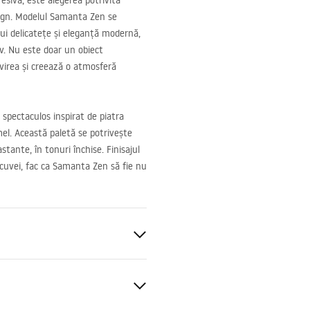
esivă, este alegerea potrivită
sign. Modelul Samanta Zen se
ui delicatețe și eleganță modernă,
tiv. Nu este doar un obiect
ivirea și creează o atmosferă
spectaculos inspirat de piatra
el. Această paletă se potrivește
tante, în tonuri închise. Finisajul
cuvei, fac ca Samanta Zen să fie nu
nitară