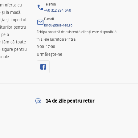
Telefon
m oferta cu
+40 312 294 640
e și la modă.
E-mail
ția și importul
birou@baie-rea.ro
ăturilor pentru
Echipa noastră de asistență clienți este disponibilă
 pe o
în zilele lucrătoare între:
antăm că toate
9:00–17:00
 sigure pentru
Urmărește-ne
onale.
14 de zile pentru retur