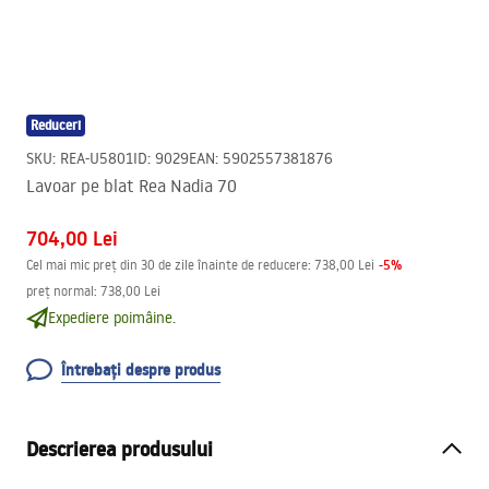
Reduceri
SKU
:
REA-U5801
ID
:
9029
EAN
:
5902557381876
Lavoar pe blat Rea Nadia 70
704,00 Lei
-
5
%
Cel mai mic preț din 30 de zile înainte de reducere:
738,00 Lei
preț normal
:
738,00 Lei
Expediere poimâine.
Întrebați despre produs
Descrierea produsului