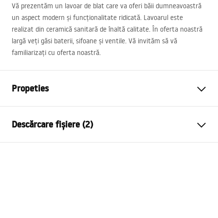
Vă prezentăm un lavoar de blat care va oferi băii dumneavoastră
un aspect modern și funcționalitate ridicată. Lavoarul este
realizat din ceramică sanitară de înaltă calitate. În oferta noastră
largă veți găsi baterii, sifoane și ventile. Vă invităm să vă
familiarizați cu oferta noastră.
Propeties
Metodă de montaj
De blat
Descărcare fișiere (2)
Material
Ceramică sanitară
Culoare
Alb
Instrucțiuni de asamblare
Finisaj
Lucios
Basin.pdf
Lungime
710
mm
Latime
385
mm
Condiții de garanție
Inalime
120
mm
Warranty_Terms_and_Conditions_Basins_-_5.pdf