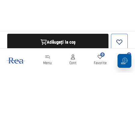
Adăugați la coș
0
0
Menu
Cont
Favorite
Coș
Buletin informativ
Fii la curent cu noutățile și promoțiile!