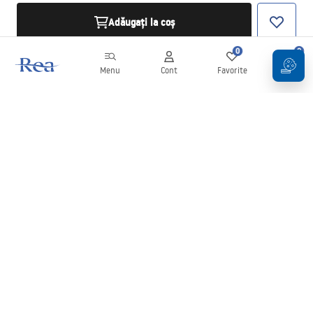
Adăugați la coș
0
0
Menu
Cont
Favorite
Coș
Buletin informativ
Fii la curent cu noutățile și promoțiile!
Conectați-vă
Introducând și confirmând datele dvs., sunteți de acord să primiți
newsletterul în conformitate cu termenii stabiliți în
Regulament
.