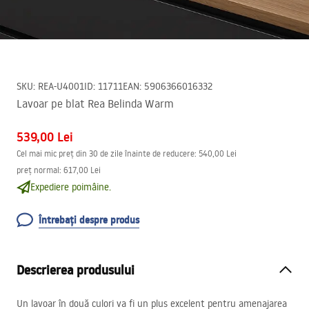
SKU
:
REA-U4001
ID
:
11711
EAN
:
5906366016332
Lavoar pe blat Rea Belinda Warm
539,00 Lei
Cel mai mic preț din 30 de zile înainte de reducere:
540,00 Lei
preț normal
:
617,00 Lei
Expediere poimâine.
Întrebați despre produs
Descrierea produsului
Un lavoar în două culori va fi un plus excelent pentru amenajarea