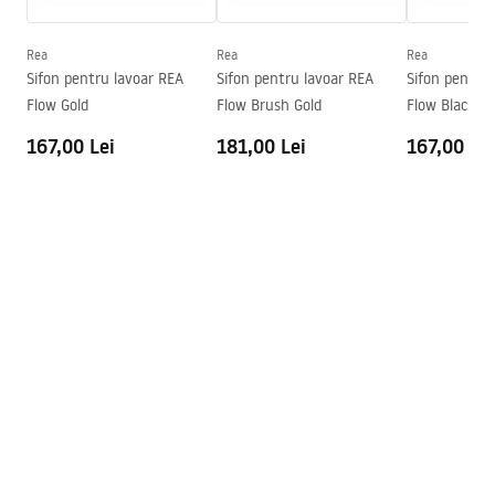
Adâncime
105
mm
Formă
Dreptunghiular
Rea
Rea
Rea
Sifon pentru lavoar REA
Sifon pentru lavoar REA
Sifon pentru
Preaplin
Da Nu
Flow Gold
Flow Brush Gold
Flow Black
Orificiu pentru preaplin
Da Nu
167,00 Lei
181,00 Lei
167,00 Lei