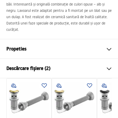
băii. Interesantă și originală combinație de culori opuse – alb și
negru. Lavoarul este adaptat pentru a fi montat pe un blat sau pe
un dulap. A fost realizat din ceramică sanitară de înaltă calitate.
Datorită unei faze speciale de producție, este durabil și ușor de
curățat.
Propeties
Metodă de montaj
De blat
Descărcare fișiere (2)
Material
Ceramică sanitară
Culoare
Imitație piatră
Instrucțiuni de asamblare
Finisaj
Mat
Basin.pdf
Lungime
465
mm
Latime
330
mm
Condiții de garanție
Inalime
135
mm
Warranty_Terms_and_Conditions_Basins_-_5.pdf