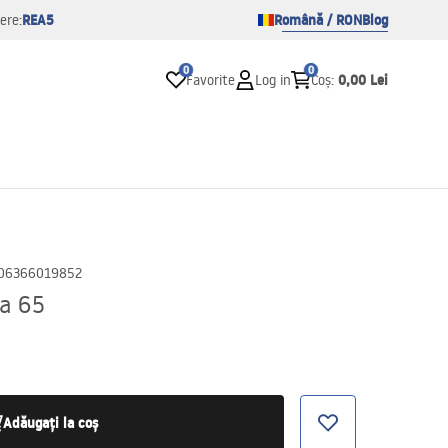
REA5
Română / RON
Blog
ere:
0
0
0,00 Lei
Favorite
Log in
Coș
:
06366019852
na 65
Adăugați la coș