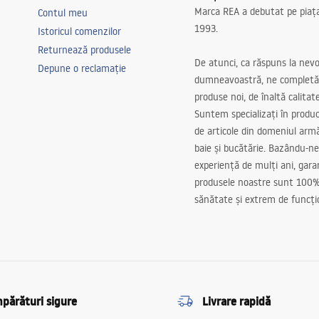
Marca REA a debutat pe piaț
Contul meu
1993.
Istoricul comenzilor
Returnează produsele
De atunci, ca răspuns la nevo
Depune o reclamație
dumneavoastră, ne completă
produse noi, de înaltă calitat
Suntem specializați în produc
de articole din domeniul arm
baie și bucătărie. Bazându-ne
experiență de mulți ani, gar
produsele noastre sunt 100%
sănătate și extrem de funcți
părături sigure
Livrare rapidă