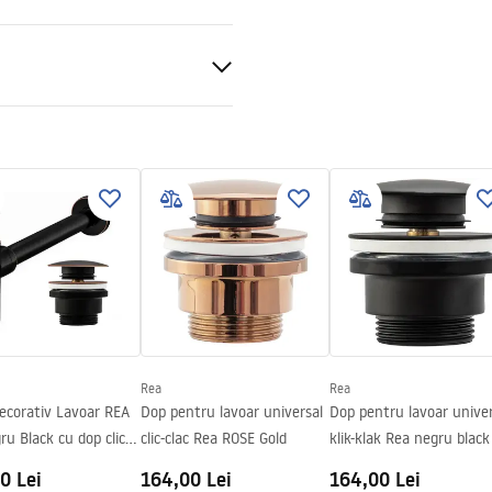
nitară
ții de garanție
nty_Terms_and_Conditions_
_-_5.pdf
Rea
Rea
ecorativ Lavoar REA
Dop pentru lavoar universal
Dop pentru lavoar univer
ru Black cu dop click-
clic-clac Rea ROSE Gold
klik-klak Rea negru black
0 Lei
164,00 Lei
164,00 Lei