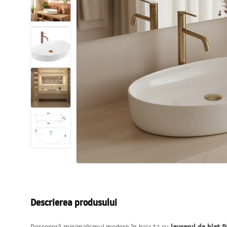
Vase WC si Bideuri
Lavoare
Cazi cu paravane
Baterii sanitare
Dusuri
Bucatarie
Accesorii și mobilier pentru baie
Descrierea produsului