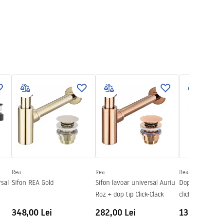
Rea
Rea
Rea
sal
Sifon REA Gold
Sifon lavoar universal Auriu
Dop pentru l
Roz + dop tip Click-Clack
click-clack un
Chrome
348,00 Lei
282,00 Lei
130,00 Le