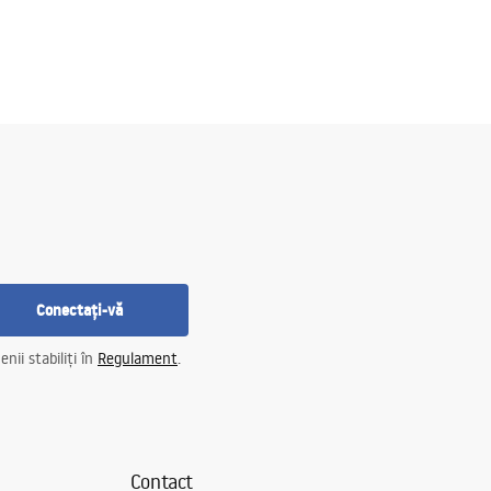
Conectați-vă
nii stabiliți în
Regulament
.
Contact