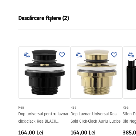
Metodă de montaj
De blat
Descărcare fișiere (2)
Material
Ceramică sa
Culoare
Alb
Condi
Finisaj
Lucios
Instrucțiuni de asamblare
Warra
Basin.pdf
Lungime
655
mm
Basins
Latime
405
mm
Inalime
120
mm
Adâncime
90
mm
Formă
Oval
Preaplin
Da Nu
Rea
Rea
Rea
Orificiu pentru preaplin
Da Nu
Dop universal pentru lavoar
Dop Lavoar Universal Rea
Sifon D
click-clack Rea BLACK
Gold Click-Clack Auriu Lucios
Old Neg
METALIC
clack
164,00 Lei
164,00 Lei
385,0