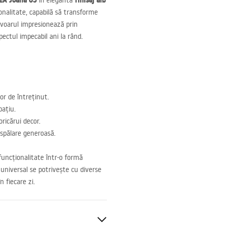
EA
Joana 65
finisaj alb
în eleganta
ionalitate, capabilă să transforme
lavoarul impresionează prin
ectul impecabil ani la rând.
or de întreținut.
pațiu.
ricărui decor.
 spălare generoasă.
funcționalitate într-o formă
 universal se potrivește cu diverse
n fiecare zi.