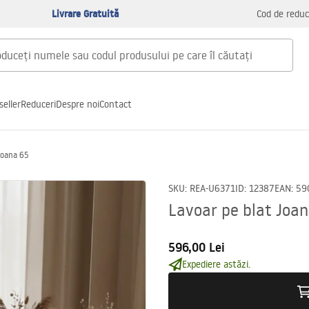
Livrare Gratuită
Cod de reduc
seller
Reduceri
Despre noi
Contact
Joana 65
SKU
:
REA-U6371
ID
:
12387
EAN
:
59
Lavoar pe blat Joa
596,00 Lei
Expediere astăzi.