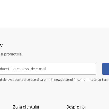
iv
 și promoțiile!
ele dvs., sunteți de acord să primiți newsletterul în conformitate cu terme
Zona clientului
Despre noi