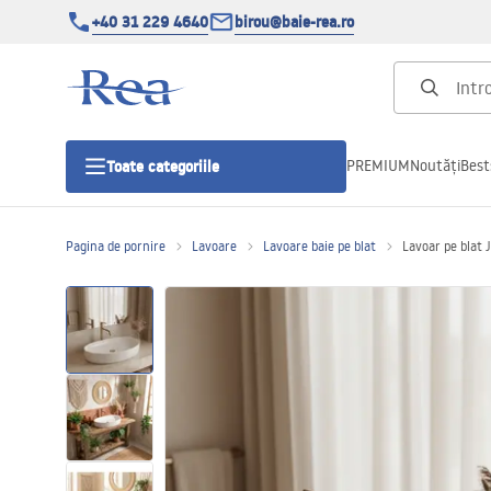
+40 31 229 4640
birou@baie-rea.ro
PREMIUM
Noutăți
Best
Toate categoriile
Pagina de pornire
Lavoare
Lavoare baie pe blat
Lavoar pe blat 
Cabine de dus
Usi pentru cabine de dus
Cadite de dus
Rigole Liniare