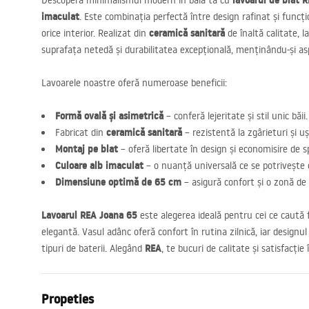
lavoarul de blat
R
Descoperă minimalismul modern în baia ta cu
imaculat
. Este combinația perfectă între design rafinat și funcț
ceramică sanitară
orice interior. Realizat din
de înaltă calitate, 
suprafața netedă și durabilitatea excepțională, menținându-și asp
Lavoarele noastre oferă numeroase beneficii:
Formă ovală și asimetrică
– conferă lejeritate și stil unic băii.
ceramică sanitară
Fabricat din
– rezistentă la zgârieturi și uș
Montaj pe blat
– oferă libertate în design și economisire de s
Culoare alb imaculat
– o nuanță universală ce se potrivește o
Dimensiune optimă de 65 cm
– asigură confort și o zonă de
Lavoarul
REA
Joana 65
este alegerea ideală pentru cei ce caută 
elegantă. Vasul adânc oferă confort în rutina zilnică, iar designul
REA
tipuri de baterii. Alegând
, te bucuri de calitate și satisfacție î
Propeties